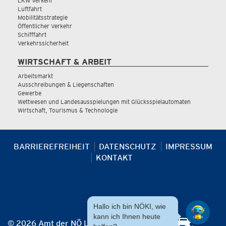
LKW Verkehr
Luftfahrt
Mobilitätsstrategie
Öffentlicher Verkehr
Schifffahrt
Verkehrssicherheit
WIRTSCHAFT & ARBEIT
Arbeitsmarkt
Ausschreibungen & Liegenschaften
Gewerbe
Wettwesen und Landesausspielungen mit Glücksspielautomaten
Wirtschaft, Tourismus & Technologie
BARRIEREFREIHEIT
DATENSCHUTZ
IMPRESSUM
KONTAKT
Hallo ich bin NÖKI, wie
kann ich Ihnen heute
© 2026 Amt der NÖ Landesregierung