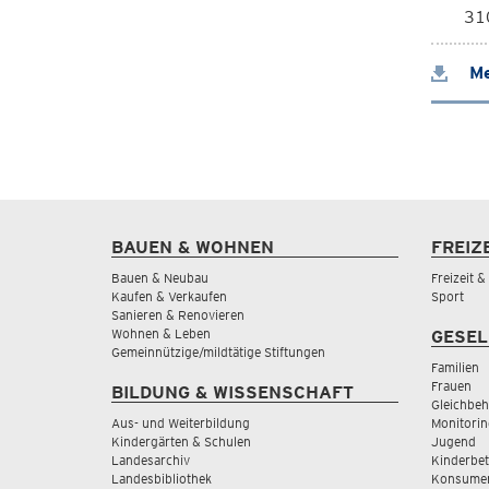
310
Me
BAUEN & WOHNEN
FREIZ
Bauen & Neubau
Freizeit 
Kaufen & Verkaufen
Sport
Sanieren & Renovieren
Wohnen & Leben
GESEL
Gemeinnützige/mildtätige Stiftungen
Familien
Frauen
BILDUNG & WISSENSCHAFT
Gleichbeh
Aus- und Weiterbildung
Monitorin
Kindergärten & Schulen
Jugend
Landesarchiv
Kinderbe
Landesbibliothek
Konsumen