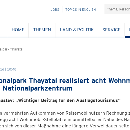
Suchefeld
NAVIGATION
JOBS
TOPICS IN ENGLISH
ÜBERSPRINGEN
HOME
THEMEN
LAND & POLITIK
SERVICE
lpark Thayatal
16 | 10:48
onalpark Thayatal realisiert acht Wohnm
 Nationalparkzentrum
uslav: „Wichtiger Beitrag für den Ausflugstourismus"
 vermehrten Aufkommen von Reisemobilnutzern Rechnung zu 
egg acht Wohnmobil-Stellplätze in unmittelbarer Nähe des N
n sich von dieser Maßnahme eine längere Verweildauer seiten