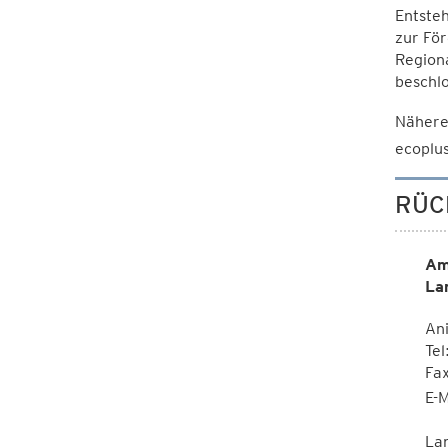
Entsteh
zur För
Regiona
beschl
Nähere
ecoplu
RÜC
Am
La
Ani
Tel
Fa
E-M
La