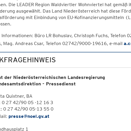
en. Die LEADER Region Waldviertler Wohnviertel hat gemäß ih
derung ausgewählt. Das Land Niederösterreich hat diese Förd
lförderung mit Einbindung von EU-Kofinanzierungsmitteln (L
ossen.
 Informationen: Büro LR Bohuslav, Christoph Fuchs, Telefon
s, Mag. Andreas Csar, Telefon 02742/9000-19616, e-mail
a.c
KFRAGEHINWEIS
t der Niederösterreichischen Landesregierung
ndesamtsdirektion - Pressedienst
ta Quixtner, BA
: 0 27 42/90 05 -12 16 3
x: 0 27 42/90 05-13 55 0
ail:
presse@noel.gv.at
ndhausplatz 1