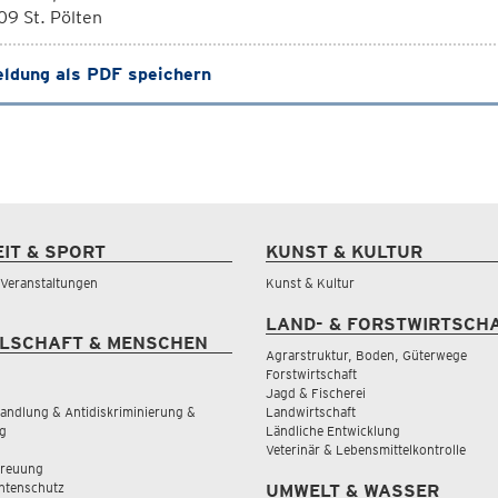
9 St. Pölten
ldung als PDF speichern
EIT & SPORT
KUNST & KULTUR
& Veranstaltungen
Kunst & Kultur
LAND- & FORSTWIRTSCH
LSCHAFT & MENSCHEN
Agrarstruktur, Boden, Güterwege
Forstwirtschaft
Jagd & Fischerei
andlung & Antidiskriminierung &
Landwirtschaft
g
Ländliche Entwicklung
Veterinär & Lebensmittelkontrolle
treuung
tenschutz
UMWELT & WASSER