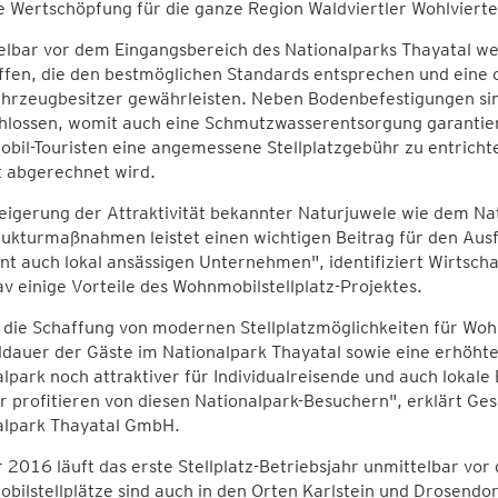
 Wertschöpfung für die ganze Region Waldviertler Wohlvierte
elbar vor dem Eingangsbereich des Nationalparks Thayatal w
fen, die den bestmöglichen Standards entsprechen und eine or
hrzeugbesitzer gewährleisten. Neben Bodenbefestigungen sin
lossen, womit auch eine Schmutzwasserentsorgung garantiert
bil-Touristen eine angemessene Stellplatzgebühr zu entricht
t abgerechnet wird.
eigerung der Attraktivität bekannter Naturjuwele wie dem Nat
rukturmaßnahmen leistet einen wichtigen Beitrag für den Aus
nt auch lokal ansässigen Unternehmen", identifiziert Wirtscha
v einige Vorteile des Wohnmobilstellplatz-Projektes.
die Schaffung von modernen Stellplatzmöglichkeiten für Wohn
dauer der Gäste im Nationalpark Thayatal sowie eine erhöhte
lpark noch attraktiver für Individualreisende und auch lokale
r profitieren von diesen Nationalpark-Besuchern", erklärt Ges
alpark Thayatal GmbH.
 2016 läuft das erste Stellplatz-Betriebsjahr unmittelbar vor
ilstellplätze sind auch in den Orten Karlstein und Drosendor