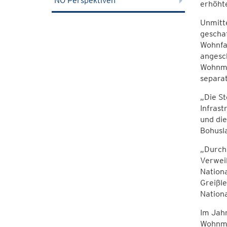
NÖ Perspektiven
erhöhte
Unmitt
geschaf
Wohnfa
angesch
Wohnmo
separa
„Die St
Infrast
und die
Bohusla
„Durch 
Verweil
Nationa
Greißle
Nation
Im Jahr
Wohnmob