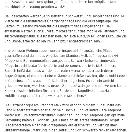
und Bewohner wohl und geborgen fühlen und ihnen bestmögliche und
individuelle Betreuung geboten wird."
Neu geschaffen werden je 15 Betten für Schwerst- und Hospizpflege und 14
Plätze für die rehabilitative Übergangspflege und die Kurzzeitpflege. Die
Betten im Bestand werden für die Langzeitpflege umgewandelt. Neu
entstehen werden auch Büroräumlichkeiten für das mobile Palliativteam und
ein Schulungsraum. Die Kosten belaufen sich auf 8,19 Millionen Euro. Die Zu-
und Umbauarbeiten sollen im Jahr 2017 abgeschlossen sein.
In drei neuen Wohngruppen werden insgesamt 44 zusätzliche Plätze
geschaffen und damit das Angebot am Standort Melk auf insgesamt 144
Pflege- und Betreuungsplätze ausgebaut. Schwarz betonte: „Innovative
Pflege braucht bedarfsorientierte und personenzentrierte Maßnahmen.
Baulich heißt das, dass wir den betreuten Menschen aber auch deren
Angehörigen, einladende Lebensräume erschließen wollen, die sowohl Leben
in Gemeinschaft als auch in Privatheit ermöglichen. Es soll ein Umfeld
geboten werden, welches als neues ‚Zuhause‘ wahrgenommen werden kann.
Kleinere Wohneinheiten fördern außerdem die kognitive und soziale
Mobilisierung von älteren bzw. kranken Menschen."
Die Betriebsgröße am Standort Melk wird erhöht. Mit dem Zubau baut das
Land Niederösterreich aber auch sein Hospiz- und Palliative Care-Angebot
weiter aus, um schwerstkranken Menschen und ihren Angehörigen optimale
Betreuung bieten zu können. „Melk hat sich als erstes stationäres Hospiz in
Niederösterreich einen hervorragenden Ruf erarbeitet und verfügt über
jahrzehntelange Erfahrung in der Betreuung von schwerstkranken Menschen.