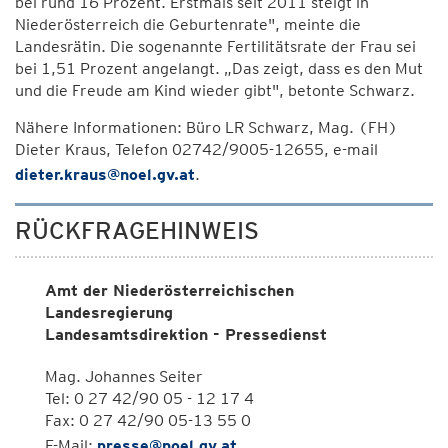
bei rund 16 Prozent. Erstmals seit 2011 steigt in
Niederösterreich die Geburtenrate", meinte die
Landesrätin. Die sogenannte Fertilitätsrate der Frau sei
bei 1,51 Prozent angelangt. „Das zeigt, dass es den Mut
und die Freude am Kind wieder gibt", betonte Schwarz.
Nähere Informationen: Büro LR Schwarz, Mag. (FH)
Dieter Kraus, Telefon 02742/9005-12655, e-mail
dieter.kraus@noel.gv.at
.
RÜCKFRAGEHINWEIS
Amt der Niederösterreichischen
Landesregierung
Landesamtsdirektion - Pressedienst
Mag. Johannes Seiter
Tel: 0 27 42/90 05 - 12 17 4
Fax: 0 27 42/90 05-13 55 0
E-Mail:
presse@noel.gv.at