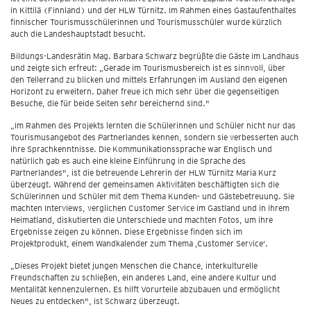
in Kittilä (Finnland) und der HLW Türnitz. Im Rahmen eines Gastaufenthaltes
finnischer Tourismusschülerinnen und Tourismusschüler wurde kürzlich
auch die Landeshauptstadt besucht.
Bildungs-Landesrätin Mag. Barbara Schwarz begrüßte die Gäste im Landhaus
und zeigte sich erfreut: „Gerade im Tourismusbereich ist es sinnvoll, über
den Tellerrand zu blicken und mittels Erfahrungen im Ausland den eigenen
Horizont zu erweitern. Daher freue ich mich sehr über die gegenseitigen
Besuche, die für beide Seiten sehr bereichernd sind."
„Im Rahmen des Projekts lernten die Schülerinnen und Schüler nicht nur das
Tourismusangebot des Partnerlandes kennen, sondern sie verbesserten auch
ihre Sprachkenntnisse. Die Kommunikationssprache war Englisch und
natürlich gab es auch eine kleine Einführung in die Sprache des
Partnerlandes", ist die betreuende Lehrerin der HLW Türnitz Maria Kurz
überzeugt. Während der gemeinsamen Aktivitäten beschäftigten sich die
Schülerinnen und Schüler mit dem Thema Kunden- und Gästebetreuung. Sie
machten Interviews, verglichen Customer Service im Gastland und in ihrem
Heimatland, diskutierten die Unterschiede und machten Fotos, um ihre
Ergebnisse zeigen zu können. Diese Ergebnisse finden sich im
Projektprodukt, einem Wandkalender zum Thema ‚Customer Service‘.
„Dieses Projekt bietet jungen Menschen die Chance, interkulturelle
Freundschaften zu schließen, ein anderes Land, eine andere Kultur und
Mentalität kennenzulernen. Es hilft Vorurteile abzubauen und ermöglicht
Neues zu entdecken", ist Schwarz überzeugt.