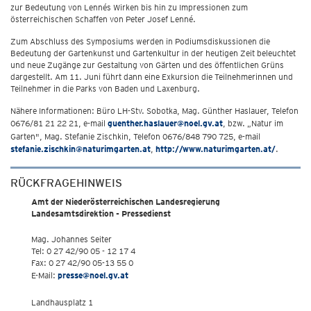
zur Bedeutung von Lennés Wirken bis hin zu Impressionen zum
österreichischen Schaffen von Peter Josef Lenné.
Zum Abschluss des Symposiums werden in Podiumsdiskussionen die
Bedeutung der Gartenkunst und Gartenkultur in der heutigen Zeit beleuchtet
und neue Zugänge zur Gestaltung von Gärten und des öffentlichen Grüns
dargestellt. Am 11. Juni führt dann eine Exkursion die Teilnehmerinnen und
Teilnehmer in die Parks von Baden und Laxenburg.
Nähere Informationen: Büro LH-Stv. Sobotka, Mag. Günther Haslauer, Telefon
0676/81 21 22 21, e-mail
guenther.haslauer@noel.gv.at
, bzw. „Natur im
Garten", Mag. Stefanie Zischkin, Telefon 0676/848 790 725, e-mail
stefanie.zischkin@naturimgarten.at
,
http://www.naturimgarten.at/
.
RÜCKFRAGEHINWEIS
Amt der Niederösterreichischen Landesregierung
Landesamtsdirektion - Pressedienst
Mag. Johannes Seiter
Tel: 0 27 42/90 05 - 12 17 4
Fax: 0 27 42/90 05-13 55 0
E-Mail:
presse@noel.gv.at
Landhausplatz 1