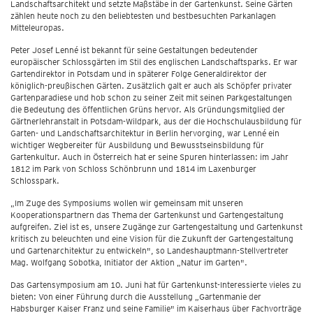
Landschaftsarchitekt und setzte Maßstäbe in der Gartenkunst. Seine Gärten
zählen heute noch zu den beliebtesten und bestbesuchten Parkanlagen
Mitteleuropas.
Peter Josef Lenné ist bekannt für seine Gestaltungen bedeutender
europäischer Schlossgärten im Stil des englischen Landschaftsparks. Er war
Gartendirektor in Potsdam und in späterer Folge Generaldirektor der
königlich-preußischen Gärten. Zusätzlich galt er auch als Schöpfer privater
Gartenparadiese und hob schon zu seiner Zeit mit seinen Parkgestaltungen
die Bedeutung des öffentlichen Grüns hervor. Als Gründungsmitglied der
Gärtnerlehranstalt in Potsdam-Wildpark, aus der die Hochschulausbildung für
Garten- und Landschaftsarchitektur in Berlin hervorging, war Lenné ein
wichtiger Wegbereiter für Ausbildung und Bewusstseinsbildung für
Gartenkultur. Auch in Österreich hat er seine Spuren hinterlassen: im Jahr
1812 im Park von Schloss Schönbrunn und 1814 im Laxenburger
Schlosspark.
„Im Zuge des Symposiums wollen wir gemeinsam mit unseren
Kooperationspartnern das Thema der Gartenkunst und Gartengestaltung
aufgreifen. Ziel ist es, unsere Zugänge zur Gartengestaltung und Gartenkunst
kritisch zu beleuchten und eine Vision für die Zukunft der Gartengestaltung
und Gartenarchitektur zu entwickeln", so Landeshauptmann-Stellvertreter
Mag. Wolfgang Sobotka, Initiator der Aktion „Natur im Garten".
Das Gartensymposium am 10. Juni hat für Gartenkunst-Interessierte vieles zu
bieten: Von einer Führung durch die Ausstellung „Gartenmanie der
Habsburger Kaiser Franz und seine Familie" im Kaiserhaus über Fachvorträge