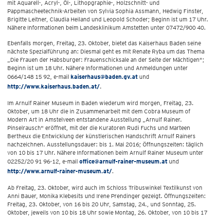
mit Aquarell-, Acryl-, Öl-, Lithopgraphie-, Holzschnitt- und
Pappmascheetechnik-Arbeiten von Sylvia Sophia Assmann, Hedwig Finster,
Brigitte Leitner, Claudia Heiland und Leopold Schoder; Beginn ist um 17 Uhr.
Nähere Informationen beim Landesklinikum Amstetten unter 07472/900 40.
Ebenfalls morgen, Freitag, 23. Oktober, bietet das Kaiserhaus Baden seine
nächste Spezialführung an: Diesmal geht es mit Renate Ryba um das Thema
„Die Frauen der Habsburger: Frauenschicksale an der Seite der Mächtigen";
Beginn ist um 18 Uhr. Nähere Informationen und Anmeldungen unter
0664/148 15 92, e-mail
kaiserhaus@baden.gv.at
und
http://www.kaiserhaus.baden.at/
.
Im Arnulf Rainer Museum in Baden wiederum wird morgen, Freitag, 23.
Oktober, um 18 Uhr die in Zusammenarbeit mit dem Cobra Museum of
Modern Art in Amstelveen entstandene Ausstellung „Arnulf Rainer.
Pinselrausch" eröffnet, mit der die Kuratoren Rudi Fuchs und Marteen
Bertheux die Entwicklung der künstlerischen Handschrift Arnulf Rainers
nachzeichnen. Ausstellungsdauer: bis 1. Mai 2016; Öffnungszeiten: täglich
von 10 bis 17 Uhr. Nähere Informationen beim Arnulf Rainer Museum unter
02252/20 91 96-12, e-mail
office@arnulf-rainer-museum.at
und
http://www.arnulf-rainer-museum.at/
.
Ab Freitag, 23. Oktober, wird auch im Schloss Tribuswinkel Textilkunst von
Anni Bauer, Monika Klebesits und Irene Prendinger gezeigt. Öffnungszeiten:
Freitag, 23. Oktober, von 16 bis 20 Uhr, Samstag, 24., und Sonntag, 25.
Oktober, jeweils von 10 bis 18 Uhr sowie Montag, 26. Oktober, von 10 bis 17