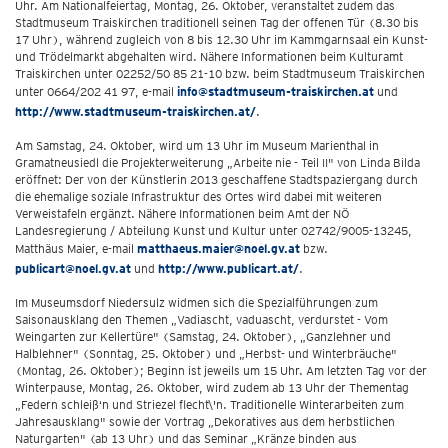
Uhr. Am Nationalfeiertag, Montag, 26. Oktober, veranstaltet zudem das
Stadtmuseum Traiskirchen traditionell seinen Tag der offenen Tür (8.30 bis
17 Uhr), während zugleich von 8 bis 12.30 Uhr im Kammgarnsaal ein Kunst-
und Trödelmarkt abgehalten wird. Nähere Informationen beim Kulturamt
Traiskirchen unter 02252/50 85 21-10 bzw. beim Stadtmuseum Traiskirchen
unter 0664/202 41 97, e-mail
info@stadtmuseum-traiskirchen.at
und
http://www.stadtmuseum-traiskirchen.at/
.
Am Samstag, 24. Oktober, wird um 13 Uhr im Museum Marienthal in
Gramatneusiedl die Projekterweiterung „Arbeite nie - Teil II" von Linda Bilda
eröffnet: Der von der Künstlerin 2013 geschaffene Stadtspaziergang durch
die ehemalige soziale Infrastruktur des Ortes wird dabei mit weiteren
Verweistafeln ergänzt. Nähere Informationen beim Amt der NÖ
Landesregierung / Abteilung Kunst und Kultur unter 02742/9005-13245,
Matthäus Maier, e-mail
matthaeus.maier@noel.gv.at
bzw.
publicart@noel.gv.at
und
http://www.publicart.at/
.
Im Museumsdorf Niedersulz widmen sich die Spezialführungen zum
Saisonausklang den Themen „Vadiascht, vaduascht, verdurstet - Vom
Weingarten zur Kellertüre" (Samstag, 24. Oktober), „Ganzlehner und
Halblehner" (Sonntag, 25. Oktober) und „Herbst- und Winterbräuche"
(Montag, 26. Oktober); Beginn ist jeweils um 15 Uhr. Am letzten Tag vor der
Winterpause, Montag, 26. Oktober, wird zudem ab 13 Uhr der Thementag
„Federn schleiß‘n und Striezel flecht\'n. Traditionelle Winterarbeiten zum
Jahresausklang" sowie der Vortrag „Dekoratives aus dem herbstlichen
Naturgarten" (ab 13 Uhr) und das Seminar „Kränze binden aus