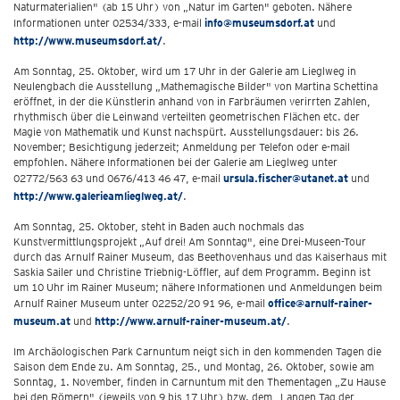
Naturmaterialien" (ab 15 Uhr) von „Natur im Garten" geboten. Nähere
Informationen unter 02534/333, e-mail
info@museumsdorf.at
und
http://www.museumsdorf.at/
.
Am Sonntag, 25. Oktober, wird um 17 Uhr in der Galerie am Lieglweg in
Neulengbach die Ausstellung „Mathemagische Bilder" von Martina Schettina
eröffnet, in der die Künstlerin anhand von in Farbräumen verirrten Zahlen,
rhythmisch über die Leinwand verteilten geometrischen Flächen etc. der
Magie von Mathematik und Kunst nachspürt. Ausstellungsdauer: bis 26.
November; Besichtigung jederzeit; Anmeldung per Telefon oder e-mail
empfohlen. Nähere Informationen bei der Galerie am Lieglweg unter
02772/563 63 und 0676/413 46 47, e-mail
ursula.fischer@utanet.at
und
http://www.galerieamlieglweg.at/
.
Am Sonntag, 25. Oktober, steht in Baden auch nochmals das
Kunstvermittlungsprojekt „Auf drei! Am Sonntag", eine Drei-Museen-Tour
durch das Arnulf Rainer Museum, das Beethovenhaus und das Kaiserhaus mit
Saskia Sailer und Christine Triebnig-Löffler, auf dem Programm. Beginn ist
um 10 Uhr im Rainer Museum; nähere Informationen und Anmeldungen beim
Arnulf Rainer Museum unter 02252/20 91 96, e-mail
office@arnulf-rainer-
museum.at
und
http://www.arnulf-rainer-museum.at/
.
Im Archäologischen Park Carnuntum neigt sich in den kommenden Tagen die
Saison dem Ende zu. Am Sonntag, 25., und Montag, 26. Oktober, sowie am
Sonntag, 1. November, finden in Carnuntum mit den Thementagen „Zu Hause
bei den Römern" (jeweils von 9 bis 17 Uhr) bzw. dem „Langen Tag der