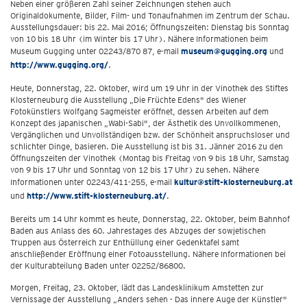
Neben einer größeren Zahl seiner Zeichnungen stehen auch
Originaldokumente, Bilder, Film- und Tonaufnahmen im Zentrum der Schau.
Ausstellungsdauer: bis 22. Mai 2016; Öffnungszeiten: Dienstag bis Sonntag
von 10 bis 18 Uhr (im Winter bis 17 Uhr). Nähere Informationen beim
Museum Gugging unter 02243/870 87, e-mail
museum@gugging.org
und
http://www.gugging.org/
.
Heute, Donnerstag, 22. Oktober, wird um 19 Uhr in der Vinothek des Stiftes
Klosterneuburg die Ausstellung „Die Früchte Edens" des Wiener
Fotokünstlers Wolfgang Sagmeister eröffnet, dessen Arbeiten auf dem
Konzept des japanischen „Wabi-Sabi", der Ästhetik des Unvollkommenen,
Vergänglichen und Unvollständigen bzw. der Schönheit anspruchsloser und
schlichter Dinge, basieren. Die Ausstellung ist bis 31. Jänner 2016 zu den
Öffnungszeiten der Vinothek (Montag bis Freitag von 9 bis 18 Uhr, Samstag
von 9 bis 17 Uhr und Sonntag von 12 bis 17 Uhr) zu sehen. Nähere
Informationen unter 02243/411-255, e-mail
kultur@stift-klosterneuburg.at
und
http://www.stift-klosterneuburg.at/
.
Bereits um 14 Uhr kommt es heute, Donnerstag, 22. Oktober, beim Bahnhof
Baden aus Anlass des 60. Jahrestages des Abzuges der sowjetischen
Truppen aus Österreich zur Enthüllung einer Gedenktafel samt
anschließender Eröffnung einer Fotoausstellung. Nähere Informationen bei
der Kulturabteilung Baden unter 02252/86800.
Morgen, Freitag, 23. Oktober, lädt das Landesklinikum Amstetten zur
Vernissage der Ausstellung „Anders sehen - Das innere Auge der Künstler"