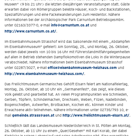
Museen" (9 bis 21 Uhr) die letzten diesjährigen Veranstaltungen statt. Gäste
erwarten dabei von Römergruppen belebte Häuser, Koch- und Backstationen,
Spezialführungen und eine Fackelwanderungen zum Heidentor. Nähere
Informationen bei der Archäologischer Park Carnuntum BetriebsgesmbH.
unter 02163/3377-0, e-mail
info@carnuntum.co.at
und
http://www.carnuntum.co.at/
.
Im Eisenbahnmuseum Strasshof wird das Saisonende mit einem „Abdampfen
im Eisenbahnmuseum" gefeiert: Am Sonntag, 25., und Montag, 26. Oktober,
werden dabei jeweils von 10 bis 16 Uhr mit Führerstandmitfahrgelegenheiten
auf allen in Betrieb stehenden Dampflokomotiven die Loks in die Winterpause
verabschiedet. Nähere Informationen beim Eisenbahnmuseum Strasshof
unter 02287/3027, e-mail
office@eisenbahnmuseum-heizhaus.com
und
http://www.eisenbahnmuseum-heizhaus.com/
.
Das Freilichtmuseum Germanisches Gehöft Elsarn feiert am Nationalfeiertag,
Montag, 26. Oktober, ab 10 Uhr ein „Germanenfest", das zeigt, wie dieses
Volk gelebt und gearbeitet hat. An vielen Programmpunkten wie Schmieden,
Gerben, Töpfern, Schindelmachen, Drechseln, Weben, Filzen, Nadelbinden,
Bogenschießen, Axtwerfen, Brotbacken, Kochen etc. können Kinder und
Erwachsene aktiv teilnehmen. Nähere Informationen unter 02735/793 10, e-
mail
gemeinde.strass@aon.at
und
http://www.freilichtmuseum-elsarn.at/
.
Schließlich lädt das Landesmuseum Niederösterreich in St. Pölten am Montag,
26. Oktober, ab 11 Uhr zu einem „Quer/Gesehen" mit Karl Korab, der dabei
Einblicke in seinen Lebenslauf und seine Arbeitsweise gibt. Eine wesentliche