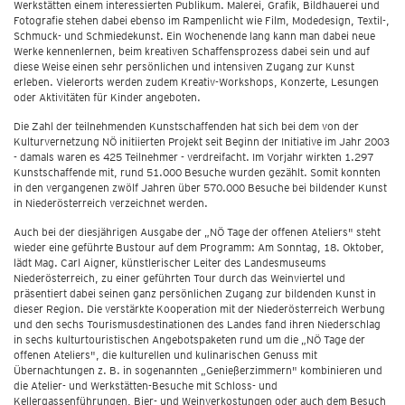
Werkstätten einem interessierten Publikum. Malerei, Grafik, Bildhauerei und
Fotografie stehen dabei ebenso im Rampenlicht wie Film, Modedesign, Textil-,
Schmuck- und Schmiedekunst. Ein Wochenende lang kann man dabei neue
Werke kennenlernen, beim kreativen Schaffensprozess dabei sein und auf
diese Weise einen sehr persönlichen und intensiven Zugang zur Kunst
erleben. Vielerorts werden zudem Kreativ-Workshops, Konzerte, Lesungen
oder Aktivitäten für Kinder angeboten.
Die Zahl der teilnehmenden Kunstschaffenden hat sich bei dem von der
Kulturvernetzung NÖ initiierten Projekt seit Beginn der Initiative im Jahr 2003
- damals waren es 425 Teilnehmer - verdreifacht. Im Vorjahr wirkten 1.297
Kunstschaffende mit, rund 51.000 Besuche wurden gezählt. Somit konnten
in den vergangenen zwölf Jahren über 570.000 Besuche bei bildender Kunst
in Niederösterreich verzeichnet werden.
Auch bei der diesjährigen Ausgabe der „NÖ Tage der offenen Ateliers" steht
wieder eine geführte Bustour auf dem Programm: Am Sonntag, 18. Oktober,
lädt Mag. Carl Aigner, künstlerischer Leiter des Landesmuseums
Niederösterreich, zu einer geführten Tour durch das Weinviertel und
präsentiert dabei seinen ganz persönlichen Zugang zur bildenden Kunst in
dieser Region. Die verstärkte Kooperation mit der Niederösterreich Werbung
und den sechs Tourismusdestinationen des Landes fand ihren Niederschlag
in sechs kulturtouristischen Angebotspaketen rund um die „NÖ Tage der
offenen Ateliers", die kulturellen und kulinarischen Genuss mit
Übernachtungen z. B. in sogenannten „Genießerzimmern" kombinieren und
die Atelier- und Werkstätten-Besuche mit Schloss- und
Kellergassenführungen, Bier- und Weinverkostungen oder auch dem Besuch