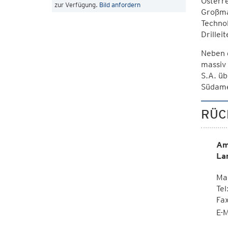
Österre
zur Verfügung.
Bild anfordern
Großmas
Technol
Drillei
Neben 
massiv 
S.A. üb
Südamer
RÜC
Am
La
Mag
Tel
Fa
E-M