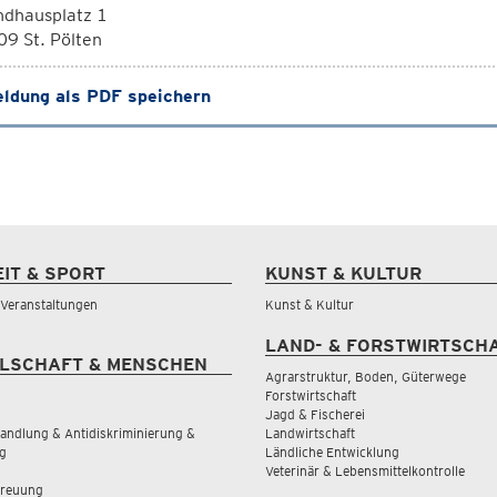
ndhausplatz 1
9 St. Pölten
ldung als PDF speichern
EIT & SPORT
KUNST & KULTUR
& Veranstaltungen
Kunst & Kultur
LAND- & FORSTWIRTSCH
LSCHAFT & MENSCHEN
Agrarstruktur, Boden, Güterwege
Forstwirtschaft
Jagd & Fischerei
andlung & Antidiskriminierung &
Landwirtschaft
g
Ländliche Entwicklung
Veterinär & Lebensmittelkontrolle
treuung