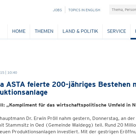
Suchefeld
NAVIGATION
JOBS
TOPICS IN ENGLISH
ÜBERSPRINGEN
HOME
THEMEN
LAND & POLITIK
SERVICE
15 | 10:40
a ASTA feierte 200-jähriges Bestehen 
uktionsanlage
ll: „Kompliment für das wirtschaftspolitische Umfeld in 
hauptmann Dr. Erwin Pröll nahm gestern, Donnerstag, an der 
it Stammsitz in Oed (Gemeinde Waldegg) teil. Rund 20 Mill
neuen Produktionsanlagen investiert. Mit der gestrigen Eröffnu