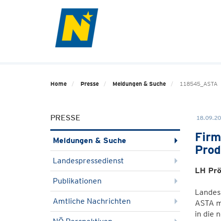
Home
Presse
Meldungen & Suche
118545_ASTA
PRESSE
18.09.20
Firm
Meldungen & Suche
Prod
Landespressedienst
LH Prö
Publikationen
Landes
Amtliche Nachrichten
ASTA m
in die 