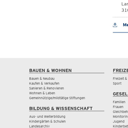
La
310
Me
BAUEN & WOHNEN
FREIZ
Bauen & Neubau
Freizeit 
Kaufen & Verkaufen
Sport
Sanieren & Renovieren
Wohnen & Leben
GESEL
Gemeinnützige/mildtätige Stiftungen
Familien
Frauen
BILDUNG & WISSENSCHAFT
Gleichbeh
Aus- und Weiterbildung
Monitorin
Kindergärten & Schulen
Jugend
Landesarchiv
Kinderbe