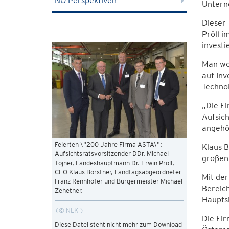
NÖ Perspektiven
Untern
Dieser 
Pröll 
investi
Man wol
auf Inv
Technol
„Die Fi
Aufsic
angehör
Feierten \"200 Jahre Firma ASTA\":
Klaus B
Aufsichtsratsvorsitzender DDr. Michael
großen
Tojner, Landeshauptmann Dr. Erwin Pröll,
CEO Klaus Borstner, Landtagsabgeordneter
Mit der
Franz Rennhofer und Bürgermeister Michael
Bereic
Zehetner.
Haupts
© NLK
Die Fir
Diese Datei steht nicht mehr zum Download