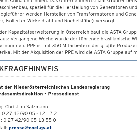
ich, China und Indien. Das Unternehmen ist Marktführer bei K
chinenbau, speziell für die Herstellung von Generatoren und
ogieführer werden Hersteller von Transformatoren und Gener
ter, isolierter Wickeldraht und Roebelstäbe) versorgt.
der Kapazitätserweiterung in Österreich baut die ASTA-Grupp
aus: Vergangene Woche wurde der führende brasilianische Wi
ernommen. PPE ist mit 350 Mitarbeitern der größte Produzent 
ika. Mit der Akquisition der PPE wird die ASTA-Gruppe auf 
KFRAGEHINWEIS
t der Niederösterreichischen Landesregierung
ndesamtsdirektion - Pressedienst
. Christian Salzmann
: 0 27 42/90 05 - 12 17 2
x: 0 27 42/90 05-13 55 0
ail:
presse@noel.gv.at