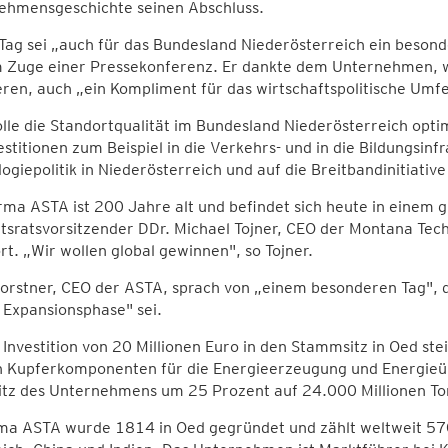
ehmensgeschichte seinen Abschluss.
Tag sei „auch für das Bundesland Niederösterreich ein beson
im Zuge einer Pressekonferenz. Er dankte dem Unternehmen, 
eren, auch „ein Kompliment für das wirtschaftspolitische Umfel
le die Standortqualität im Bundesland Niederösterreich opt
estitionen zum Beispiel in die Verkehrs- und in die Bildungsinf
ogiepolitik in Niederösterreich und auf die Breitbandinitiativ
rma ASTA ist 200 Jahre alt und befindet sich heute in einem
htsratsvorsitzender DDr. Michael Tojner, CEO der Montana Te
t. „Wir wollen global gewinnen", so Tojner.
orstner, CEO der ASTA, sprach von „einem besonderen Tag", de
 Expansionsphase" sei.
 Investition von 20 Millionen Euro in den Stammsitz in Oed st
h Kupferkomponenten für die Energieerzeugung und Energieü
itz des Unternehmens um 25 Prozent auf 24.000 Millionen To
ma ASTA wurde 1814 in Oed gegründet und zählt weltweit 570