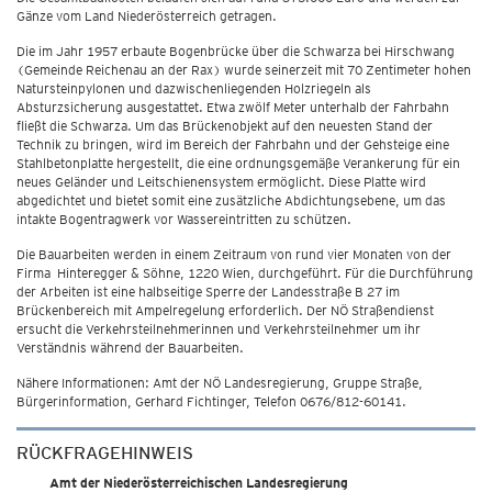
Gänze vom Land Niederösterreich getragen.
Die im Jahr 1957 erbaute Bogenbrücke über die Schwarza bei Hirschwang
(Gemeinde Reichenau an der Rax) wurde seinerzeit mit 70 Zentimeter hohen
Natursteinpylonen und dazwischenliegenden Holzriegeln als
Absturzsicherung ausgestattet. Etwa zwölf Meter unterhalb der Fahrbahn
fließt die Schwarza. Um das Brückenobjekt auf den neuesten Stand der
Technik zu bringen, wird im Bereich der Fahrbahn und der Gehsteige eine
Stahlbetonplatte hergestellt, die eine ordnungsgemäße Verankerung für ein
neues Geländer und Leitschienensystem ermöglicht. Diese Platte wird
abgedichtet und bietet somit eine zusätzliche Abdichtungsebene, um das
intakte Bogentragwerk vor Wassereintritten zu schützen.
Die Bauarbeiten werden in einem Zeitraum von rund vier Monaten von der
Firma Hinteregger & Söhne, 1220 Wien, durchgeführt. Für die Durchführung
der Arbeiten ist eine halbseitige Sperre der Landesstraße B 27 im
Brückenbereich mit Ampelregelung erforderlich. Der NÖ Straßendienst
ersucht die Verkehrsteilnehmerinnen und Verkehrsteilnehmer um ihr
Verständnis während der Bauarbeiten.
Nähere Informationen: Amt der NÖ Landesregierung, Gruppe Straße,
Bürgerinformation, Gerhard Fichtinger, Telefon 0676/812-60141.
RÜCKFRAGEHINWEIS
Amt der Niederösterreichischen Landesregierung