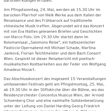
barocken Klängen erfüllen.
Am Pfingstsonntag, 24. Mai, werden ab 15.30 Uhr im
barocken Pfarrhof von Melk Werke aus dem Italien der
Renaissance und des Frühbarock auf traditionelle
chinesische Musik treffen. Abgerundet wird das Konzert
mit von Eva Mattes gelesenen Briefen und Geschichten
von Marco Polo. Um 19.30 Uhr startet dann im
Kolomanisaal „Salomons Reise", ein halbszenischer
Pasticcio-Opernabend mit Michael Schade, Martina
Janková, Florian Teichtmeister und dem Bach Consort
Wien. Gespickt ist dieser Reisebericht mit poetisch-
musikalischen Kostbarkeiten aus der Feder von Wolfgang
Amadeus Mozart.
Das Abschlusskonzert des insgesamt 15 Veranstaltungen
umfassenden Festivals geht am Pfingstmontag, 25. Mai,
ab 19.30 Uhr in der Stiftskirche über die Bühne, wo das
Residenzorchester Concentus Musicus Wien, der Arnold
Schoenberg Chor und eine namhafte Solistenbesetzung
unter der Leitung von Daniel Harding Georg Friedrich