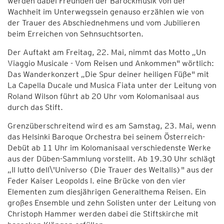
werden dabei Freunden der Barockmusik von der
Wachheit im Unterwegssein genauso erzählen wie von
der Trauer des Abschiednehmens und vom Jubilieren
beim Erreichen von Sehnsuchtsorten.
Der Auftakt am Freitag, 22. Mai, nimmt das Motto „Un
Viaggio Musicale - Vom Reisen und Ankommen" wörtlich:
Das Wanderkonzert „Die Spur deiner heiligen Füße" mit
La Capella Ducale und Musica Fiata unter der Leitung von
Roland Wilson führt ab 20 Uhr vom Kolomanisaal aus
durch das Stift.
Grenzüberschreitend wird es am Samstag, 23. Mai, wenn
das Helsinki Baroque Orchestra bei seinem Österreich-
Debüt ab 11 Uhr im Kolomanisaal verschiedenste Werke
aus der Düben-Sammlung vorstellt. Ab 19.30 Uhr schlägt
„Il lutto dell\'Universo (Die Trauer des Weltalls)" aus der
Feder Kaiser Leopolds I. eine Brücke von den vier
Elementen zum diesjährigen Generalthema Reisen. Ein
großes Ensemble und zehn Solisten unter der Leitung von
Christoph Hammer werden dabei die Stiftskirche mit