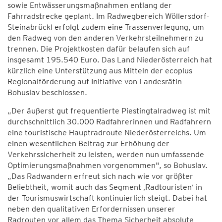
sowie Entwässerungsmaßnahmen entlang der
Fahrradstrecke geplant. Im Radwegbereich Wöllersdorf-
Steinabrückl erfolgt zudem eine Trassenverlegung, um
den Radweg von den anderen Verkehrsteilnehmern zu
trennen. Die Projektkosten dafür belaufen sich auf
insgesamt 195.540 Euro. Das Land Niederösterreich hat
kürzlich eine Unterstützung aus Mitteln der ecoplus
Regionalförderung auf Initiative von Landesrätin
Bohuslav beschlossen.
„Der äußerst gut frequentierte Piestingtalradweg ist mit
durchschnittlich 30.000 Radfahrerinnen und Radfahrern
eine touristische Hauptradroute Niederösterreichs. Um
einen wesentlichen Beitrag zur Erhöhung der
Verkehrssicherheit zu leisten, werden nun umfassende
Optimierungsmaßnahmen vorgenommen", so Bohuslav.
„Das Radwandern erfreut sich nach wie vor größter
Beliebtheit, womit auch das Segment ‚Radtouristen‘ in
der Tourismuswirtschaft kontinuierlich steigt. Dabei hat
neben den qualitativen Erfordernissen unserer
Radrouten vor allem das Thema Sicherheit absolute