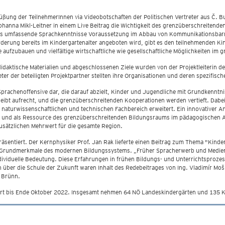
ung der TeilnehmerInnen via Videobotschaften der Politischen Vertreter aus Č. Bu
anna Mikl-Leitner in einem Live Beitrag die Wichtigkeit des grenzüberschreitenden 
ass umfassende Sprachkenntnisse Voraussetzung im Abbau von Kommunikationsbarri
ung bereits im Kindergartenalter angeboten wird, gibt es den teilnehmenden Kind
aufzubauen und vielfältige wirtschaftliche wie gesellschaftliche Möglichkeiten im
didaktische Materialien und abgeschlossenen Ziele wurden von der Projektleiterin d
er der beteiligten Projektpartner stellten ihre Organisationen und deren spezifisc
Ö Sprachenoffensive dar, die darauf abzielt, Kinder und Jugendliche mit Grundkennt
leibt aufrecht, und die grenzüberschreitenden Kooperationen werden vertieft. Dab
aturwissenschaftlichen und technischen Fachbereich erweitert. Ein innovativer Ansa
t und als Ressource des grenzüberschreitenden Bildungsraums im pädagogischen A
usätzlichen Mehrwert für die gesamte Region.
räsentiert. Der Kernphysiker Prof. Jan Rak lieferte einen Beitrag zum Thema "Kinde
ie Grundmerkmale des modernen Bildungssystems. „Früher Spracherwerb und Medien“
dividuelle Bedeutung. Diese Erfahrungen in frühen Bildungs- und Unterrichtsprozess
über die Schule der Zukunft waren Inhalt des Redebeitrages von Ing. Vladimír Moš
n Brünn.
ert bis Ende Oktober 2022. Insgesamt nehmen 64 NÖ Landeskindergärten und 135 Ki