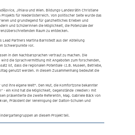
dějovice, Jihlava und Wien. Bildungs-Landesrätin Christiane
Projekts für Niederösterreich. Von politischer Seite wurde das
eren und grundlegend für ganzheitliches Erleben und
ern und SchülerInnen die Möglichkeit, die Potenziale der
 grenzüberschreitenden Raum zu entdecken.
es Lead Partners Martina Barnstedt aus der Abteilung
hen Schwerpunkte vor.
nissen in den Nachbarsprachen vertraut zu machen. Die
ei wird die Sprachvermittlung mit Angeboten zum forschenden,
tz ist, dass die regionalen Potentiale (z.B. Museen, Betriebe,
lltag genutzt werden. In diesem Zusammenhang bedeutet die
r und ihre eigene Welt". Den Mut, die Komfortzone bekannter
 - ein Kind hat die Möglichkeit, Gegenstände (Medien) mit
en präsentierte die zweite Referentin, Mag. Gabriele Bäck von
kvan, Präsident der Vereinigung der Dalton-Schulen und
ndergartengruppen an diesem Projekt teil.