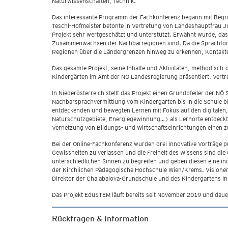
Naturwissenschaften, Technik.
Das interessante Programm der Fachkonferenz begann mit Begrüß
Teschl-Hofmeister betonte in Vertretung von Landeshauptfrau Joh
Projekt sehr wertgeschätzt und unterstützt. Erwähnt wurde, d
Zusammenwachsen der Nachbarregionen sind. Da die Sprachförder
Regionen über die Ländergrenzen hinweg zu erkennen, Kontakte 
Das gesamte Projekt, seine Inhalte und Aktivitäten, methodisch-
Kindergärten im Amt der NÖ Landesregierung präsentiert. Vertret
In Niederösterreich stellt das Projekt einen Grundpfeiler der N
Nachbarsprachvermittlung vom Kindergarten bis in die Schule b
entdeckenden und bewegten Lernen mit Fokus auf den digitalen, n
Naturschutzgebiete, Energiegewinnung…) als Lernorte entdeck
Vernetzung von Bildungs- und Wirtschaftseinrichtungen einen z
Bei der Online-Fachkonferenz wurden drei innovative Vorträge p
Gewissheiten zu verlassen und die Freiheit des Wissens sind d
unterschiedlichen Sinnen zu begreifen und geben diesen eine in
der Kirchlichen Pädagogische Hochschule Wien/Krems. Visionen 
Direktor der Chalabalova-Grundschule und des Kindergartens i
Das Projekt EduSTEM läuft bereits seit November 2019 und dau
Rückfragen & Information