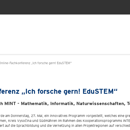
 Online–Fachkonferenz „Ich forsche gern! EduSTEM“
ferenz „Ich forsche gern! EduSTEM“
ch MINT - Mathematik, Informatik, Naturwissenschaften, T
e am Donnerstag, 27. Mai, ein innovatives Programm vorgestellt, welches eine 
öhmen, Kreis Vysočina und Südmähren im Rahmen des Kooperationsprogramms INTERR
ert auf die Sprachbildung und die Vernetzung in allen Projektregionen auf verschi