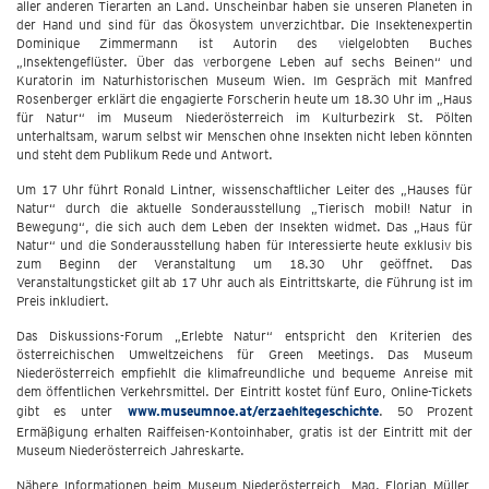
aller anderen Tierarten an Land. Unscheinbar haben sie unseren Planeten in
der Hand und sind für das Ökosystem unverzichtbar. Die Insektenexpertin
Dominique Zimmermann ist Autorin des vielgelobten Buches
„Insektengeflüster. Über das verborgene Leben auf sechs Beinen“ und
Kuratorin im Naturhistorischen Museum Wien. Im Gespräch mit Manfred
Rosenberger erklärt die engagierte Forscherin heute um 18.30 Uhr im „Haus
für Natur“ im Museum Niederösterreich im Kulturbezirk St. Pölten
unterhaltsam, warum selbst wir Menschen ohne Insekten nicht leben könnten
und steht dem Publikum Rede und Antwort.
Um 17 Uhr führt Ronald Lintner, wissenschaftlicher Leiter des „Hauses für
Natur“ durch die aktuelle Sonderausstellung „Tierisch mobil! Natur in
Bewegung“, die sich auch dem Leben der Insekten widmet. Das „Haus für
Natur“ und die Sonderausstellung haben für Interessierte heute exklusiv bis
zum Beginn der Veranstaltung um 18.30 Uhr geöffnet. Das
Veranstaltungsticket gilt ab 17 Uhr auch als Eintrittskarte, die Führung ist im
Preis inkludiert.
Das Diskussions-Forum „Erlebte Natur“ entspricht den Kriterien des
österreichischen Umweltzeichens für Green Meetings. Das Museum
Niederösterreich empfiehlt die klimafreundliche und bequeme Anreise mit
dem öffentlichen Verkehrsmittel. Der Eintritt kostet fünf Euro, Online-Tickets
gibt es unter
www.museumnoe.at/erzaehltegeschichte
. 50 Prozent
Ermäßigung erhalten Raiffeisen-Kontoinhaber, gratis ist der Eintritt mit der
Museum Niederösterreich Jahreskarte.
Nähere Informationen beim Museum Niederösterreich, Mag. Florian Müller,