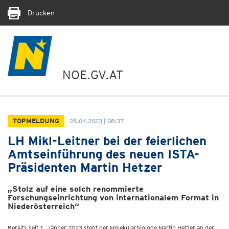
Drucken
NOE.GV.AT
TOPMELDUNG
28.04.2023 | 08:37
LH Mikl-Leitner bei der feierlichen
Amtseinführung des neuen ISTA-
Präsidenten Martin Hetzer
„Stolz auf eine solch renommierte
Forschungseinrichtung von internationalem Format in
Niederösterreich“
Bereits seit 1. Jänner 2023 steht der Molekularbiologe Martin Hetzer an der