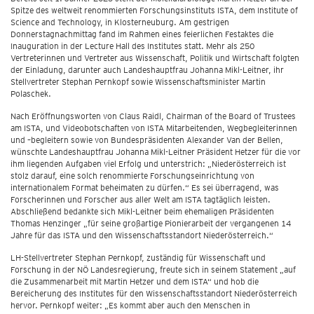
Spitze des weltweit renommierten Forschungsinstituts ISTA, dem Institute of
Science and Technology, in Klosterneuburg. Am gestrigen
Donnerstagnachmittag fand im Rahmen eines feierlichen Festaktes die
Inauguration in der Lecture Hall des Institutes statt. Mehr als 250
Vertreterinnen und Vertreter aus Wissenschaft, Politik und Wirtschaft folgten
der Einladung, darunter auch Landeshauptfrau Johanna Mikl-Leitner, ihr
Stellvertreter Stephan Pernkopf sowie Wissenschaftsminister Martin
Polaschek.
Nach Eröffnungsworten von Claus Raidl, Chairman of the Board of Trustees
am ISTA, und Videobotschaften von ISTA Mitarbeitenden, Wegbegleiterinnen
und –begleitern sowie von Bundespräsidenten Alexander Van der Bellen,
wünschte Landeshauptfrau Johanna Mikl-Leitner Präsident Hetzer für die vor
ihm liegenden Aufgaben viel Erfolg und unterstrich: „Niederösterreich ist
stolz darauf, eine solch renommierte Forschungseinrichtung von
internationalem Format beheimaten zu dürfen.“ Es sei überragend, was
Forscherinnen und Forscher aus aller Welt am ISTA tagtäglich leisten.
Abschließend bedankte sich Mikl-Leitner beim ehemaligen Präsidenten
Thomas Henzinger „für seine großartige Pionierarbeit der vergangenen 14
Jahre für das ISTA und den Wissenschaftsstandort Niederösterreich.“
LH-Stellvertreter Stephan Pernkopf, zuständig für Wissenschaft und
Forschung in der NÖ Landesregierung, freute sich in seinem Statement „auf
die Zusammenarbeit mit Martin Hetzer und dem ISTA“ und hob die
Bereicherung des Institutes für den Wissenschaftsstandort Niederösterreich
hervor. Pernkopf weiter: „Es kommt aber auch den Menschen in