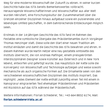
Weg für eine moderne Wissenschaft der Zukunft zu ebnen. In seiner kurzen
Geschichte habe das ISTA bereits Bemerkenswertes vollbracht.
Herausragende Wissenschaftlerinnen und Wissenschaftler aus aller Welt
wurden rekrutiert, eine Forschungskultur der Zusammenarbeit über die
Grenzen einzelner Disziplinen hinaus aufgebaut sowie ein pulsierendes und
lebendiges Umfeld geschaffen, in dem bahnbrechende Entdeckungen möglich
seien.
Erstmals in der 14-jährigen Geschichte des ISTA fand im Rahmen des
Festaktes eine symbolische Übergabe des Präsidentenamtes durch Vorgänger
Thomas Henzinger statt. Diese solle den Start einer neuen Tradition am
Institut einläuten und damit die Geschichte des ISTA bewahren und ehren. In
diesem Rahmen wurde Martin Hetzer eine neu gestaltete Amtskette des
Instituts überreicht, die von Andreas Palfinger, einem preisgekrönten
interdisziplinären Designer sowie Künstler aus Österreich und in New York
lebend, entworfen und gefertigt wurde. Das Hauptstück der Kette solle die
Konvergenz von Wissenschaft und Technologie aufzeigen und weise sowohl
mechanische als auch organische Formen auf. Die Ornamente seien von den
verschiedenen wissenschaftlichen Disziplinen des Instituts inspiriert. Das
Highlight: Jedes Element der Kette enthält zukünftig einen Teil mit einem in
Nanogravur eingravierten Text ehemaliger Präsidentinnen und Präsidenten
mit Rückblick auf das ISTA während der Präsidentschaft.
Weitere Informationen: Florian Schlederer, Tel.: +43 664 8832 6174, Mail:
florian.schlederer@ista.ac.at