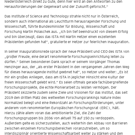
Niederösterreich direkt zu Gute, denn hier wird an den Antworten zu den
Herausforderungen der Gegenwart und der Zukunft geforscht.“
Das Institute of Science and Technology strahle nicht nur in Österreich,
sondern auch international als Leuchtturm herausragender Forschung und
Wissenschaft, führte Bundesminister für Bildung, Wissenschaft und
Forschung Martin Polaschek aus. „Ich bin tief beeindruckt von diesem Erfolg
und bin überzeugt, dass das ISTA mit Martin Hetzer einen exzellenten
Präsidenten gefunden hat“, gratulierte er Hetzer zur feierlichen Inauguration.
In seiner Inaugurationsrede sprach der neue Präsident und CEO des ISTA von
„großer Freude, eine derart renommierte Forschungseinrichtung leiten zu
dürfen.“ Seinen besonderen Dank sprach er seinem Vorgänger Thomas
Henzinger aus, der „als erster Präsident in den vergangenen Jahren den Weg
für dieses herausragende Institut geebnet hat“, so Hetzer und weiter: „Es ist
mir ein großes Anliegen, dass am ISTA in jeglicher Hinsicht eine Kultur der
freien Wissenschaft gelebt wird.“ Es seien oftmals gerade fachübergreifende
Forschungsprojekte, die echte Pionierarbeit zu leisten vermögen. Der
Präsident skizzierte zudem seine Ziele und Visionen für das Institut, das seit
2019 den dritten Platz des weltweiten Forschungsrankings Nature Index
Normalized belegt und eine Rekordzahl an Forschungsförderungen, unter
anderem vom renommierten Europäischen Forschungsrat (ERC), hält.
Hierzu zähle allem voran das ambitionierte Ziel, die Zahl der
Forschungsgruppen bis 2036 von aktuell 75 auf 150 zu verdoppeln.
Außerdem gelte es sicherzustellen, auch weiterhin den Abbau von Barrieren
zwischen einzelnen Forschungsbereichen voranzutreiben, um so
interdisziplinär orientierte Wissenschaftsarbeit weiter zu stärken und den