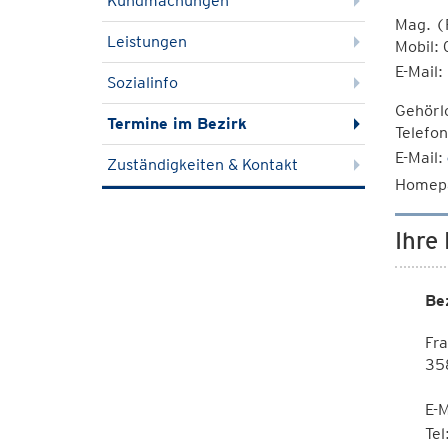
Kundmachungen
Mag. (
Leistungen
Mobil:
E-Mail:
Sozialinfo
Gehörl
Termine im Bezirk
Telefo
E-Mail:
Zuständigkeiten & Kontakt
Homep
Ihre
Be
Fr
35
E-M
Te