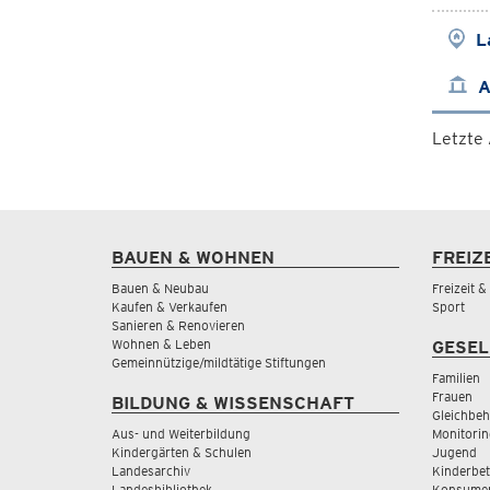
L
A
Letzte
BAUEN & WOHNEN
FREIZ
Bauen & Neubau
Freizeit 
Kaufen & Verkaufen
Sport
Sanieren & Renovieren
Wohnen & Leben
GESEL
Gemeinnützige/mildtätige Stiftungen
Familien
Frauen
BILDUNG & WISSENSCHAFT
Gleichbeh
Aus- und Weiterbildung
Monitorin
Kindergärten & Schulen
Jugend
Landesarchiv
Kinderbe
Landesbibliothek
Konsumen