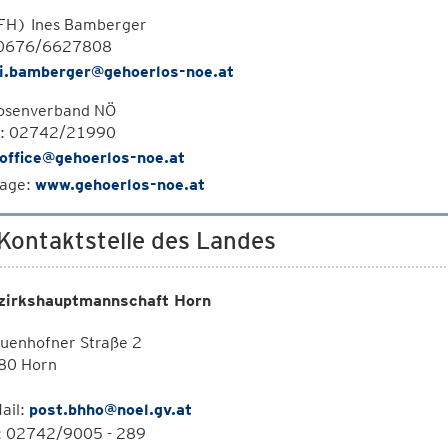
FH) Ines Bamberger
 0676/6627808
i.bamberger@gehoerlos-noe.at
osenverband NÖ
n: 02742/21990
office@gehoerlos-noe.at
age:
www.gehoerlos-noe.at
 Kontaktstelle des Landes
zirkshauptmannschaft Horn
auenhofner Straße 2
80 Horn
ail:
post.bhho@noel.gv.at
l: 02742/9005 - 289