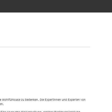
e Wohlfühloase zu bedenken. Die Expertinnen und Experten von
en.
en. Eine sparsame Wassernutzung, geringe Bodenversiegelung