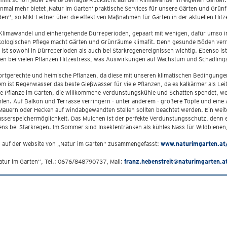
l mehr bietet ‚Natur im Garten‘ praktische Services für unsere Gärten und Grünflä
, so Mikl-Leitner über die effektiven Maßnahmen für Gärten in der aktuellen Hitz
Klimawandel und einhergehende Dürreperioden, gepaart mit wenigen, dafür umso i
ökologischen Pflege macht Gärten und Grünräume klimafit. Denn gesunde Böden ve
s ist sowohl in Dürreperioden als auch bei Starkregenereignissen wichtig. Ebenso 
n bei vielen Pflanzen Hitzestress, was Auswirkungen auf Wachstum und Schädlings
rtgerechte und heimische Pflanzen, da diese mit unseren klimatischen Bedingunge
em ist Regenwasser das beste Gießwasser für viele Pflanzen, da es kalkärmer als Le
de Pflanze im Garten, die willkommene Verdunstungskühle und Schatten spendet, 
ühlen. Auf Balkon und Terrasse verringern - unter anderem - größere Töpfe und ei
ern oder Hecken auf windabgewandten Stellen sollten beachtet werden. Ein weite
serspeichermöglichkeit. Das Mulchen ist der perfekte Verdunstungsschutz, denn e
 bei Starkregen. Im Sommer sind Insektentränken als kühles Nass für Wildbienen,
h auf der Website von „Natur im Garten“ zusammengefasst:
www.naturimgarten.at
atur im Garten“, Tel.: 0676/848790737, Mail:
franz.hebenstreit@naturimgarten.a