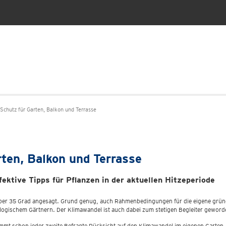
Schutz für Garten, Balkon und Terrasse
ten, Balkon und Terrasse
fektive Tipps für Pflanzen in der aktuellen Hitzeperiode
ber 35 Grad angesagt. Grund genug, auch Rahmenbedingungen für die eigene grün
ologischem Gärtnern. Der Klimawandel ist auch dabei zum stetigen Begleiter geword
nimmt schon jeder zweite Befragte Rücksicht auf den Klimawandel im eigenen Gart