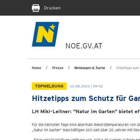
Drucken
NOE.GV.AT
Home
Presse
Meldungen & Suche
Hitzetipps zum 
TOPMELDUNG
23.08.2023 | 09:42
Hitzetipps zum Schutz für Gar
LH Mikl-Leitner: "Natur im Garten" bietet ef
Für die nächsten Tage sind abermals Rekordtemperaturen von ü
„Natur im Garten“ beschäftigen sich seit über 20 Jahren mit ök
„Einer repräsentativen Umfrage von ‚Natur im Garten‘ zufolge 