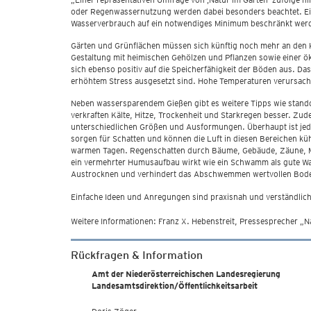
oder Regenwassernutzung werden dabei besonders beachtet. Einma
Wasserverbrauch auf ein notwendiges Minimum beschränkt werden“
Gärten und Grünflächen müssen sich künftig noch mehr an den 
Gestaltung mit heimischen Gehölzen und Pflanzen sowie einer 
sich ebenso positiv auf die Speicherfähigkeit der Böden aus. Da
erhöhtem Stress ausgesetzt sind. Hohe Temperaturen verursache
Neben wassersparendem Gießen gibt es weitere Tipps wie stando
verkraften Kälte, Hitze, Trockenheit und Starkregen besser. Zud
unterschiedlichen Größen und Ausformungen. Überhaupt ist je
sorgen für Schatten und können die Luft in diesen Bereichen k
warmen Tagen. Regenschatten durch Bäume, Gebäude, Zäune, Mau
ein vermehrter Humusaufbau wirkt wie ein Schwamm als gute Was
Austrocknen und verhindert das Abschwemmen wertvollen Bodens
Einfache Ideen und Anregungen sind praxisnah und verständlic
Weitere Informationen: Franz X. Hebenstreit, Pressesprecher „N
Rückfragen & Information
Amt der Niederösterreichischen Landesregierung
Landesamtsdirektion/Öffentlichkeitsarbeit