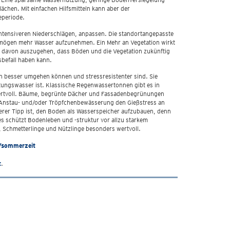
chen. Mit einfachen Hilfsmitteln kann aber der
eperiode.
ntensiveren Niederschlägen, anpassen. Die standortangepasste
rmögen mehr Wasser aufzunehmen. Ein Mehr an Vegetation wirkt
ist davon auszugehen, dass Böden und die Vegetation zukünftig
befall haben kann.
n besser umgehen können und stressresistenter sind. Sie
itungswasser ist. Klassische Regenwassertonnen gibt es in
wertvoll. Bäume, begrünte Dächer und Fassadenbegrünungen
ne Anstau- und/oder Tröpfchenbewässerung den Gießstress an
rer Tipp ist, den Boden als Wasserspeicher aufzubauen, denn
s schützt Bodenleben und -struktur vor allzu starkem
 Schmetterlinge und Nützlinge besonders wertvoll.
/sommerzeit
t
.