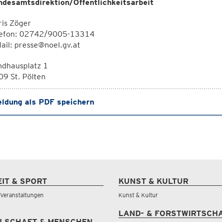
ndesamtsdirektion/Öffentlichkeitsarbeit
is Zöger
lefon: 02742/9005-13314
ail: presse@noel.gv.at
ndhausplatz 1
9 St. Pölten
ldung als PDF speichern
EIT & SPORT
KUNST & KULTUR
& Veranstaltungen
Kunst & Kultur
LAND- & FORSTWIRTSCH
LSCHAFT & MENSCHEN