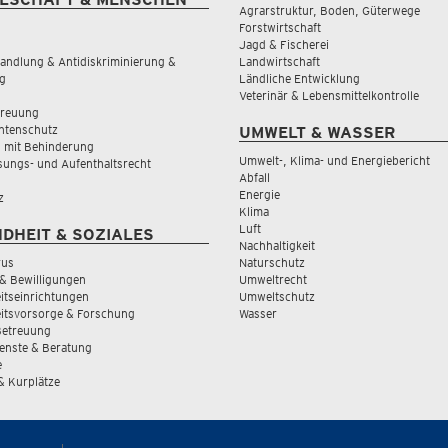
Agrarstruktur, Boden, Güterwege
Forstwirtschaft
Jagd & Fischerei
andlung & Antidiskriminierung &
Landwirtschaft
g
Ländliche Entwicklung
Veterinär & Lebensmittelkontrolle
treuung
tenschutz
UMWELT & WASSER
 mit Behinderung
Umwelt-, Klima- und Energiebericht
sungs- und Aufenthaltsrecht
Abfall
Energie
z
Klima
Luft
DHEIT & SOZIALES
Nachhaltigkeit
rus
Naturschutz
& Bewilligungen
Umweltrecht
tseinrichtungen
Umweltschutz
itsvorsorge & Forschung
Wasser
Betreuung
ienste & Beratung
e
 & Kurplätze