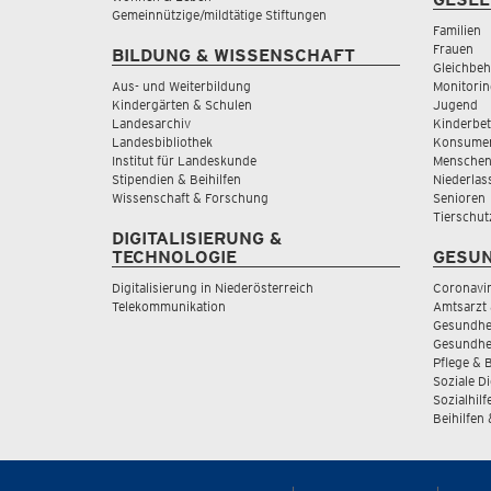
Gemeinnützige/mildtätige Stiftungen
Familien
Frauen
BILDUNG & WISSENSCHAFT
Gleichbeh
Aus- und Weiterbildung
Monitorin
Kindergärten & Schulen
Jugend
Landesarchiv
Kinderbe
Landesbibliothek
Konsumen
Institut für Landeskunde
Menschen
Stipendien & Beihilfen
Niederlas
Wissenschaft & Forschung
Senioren
Tierschut
DIGITALISIERUNG &
TECHNOLOGIE
GESUN
Digitalisierung in Niederösterreich
Coronavi
Telekommunikation
Amtsarzt 
Gesundhei
Gesundhe
Pflege & 
Soziale D
Sozialhilf
Beihilfen