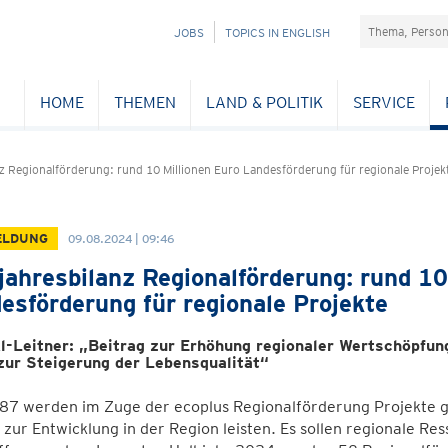
Suchefeld
NAVIGATION
JOBS
TOPICS IN ENGLISH
ÜBERSPRINGEN
HOME
THEMEN
LAND & POLITIK
SERVICE
z Regionalförderung: rund 10 Millionen Euro Landesförderung für regionale Projek
ELDUNG
09.08.2024 | 09:46
jahresbilanz Regionalförderung: rund 10
esförderung für regionale Projekte
l-Leitner: „Beitrag zur Erhöhung regionaler Wertschöpfung
zur Steigerung der Lebensqualität“
87 werden im Zuge der ecoplus Regionalförderung Projekte ge
 zur Entwicklung in der Region leisten. Es sollen regionale R