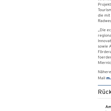
Projekt
Tourism
die mit
Radweg
„Die ec
regiona
Innova
sowie A
Fördera
foerder
Miernic
Nähere
Mail
m.
Rück
Am