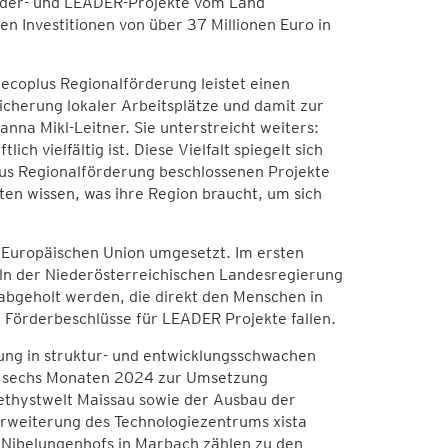
rder- und LEADER-Projekte vom Land
n Investitionen von über 37 Millionen Euro in
 ecoplus Regionalförderung leistet einen
icherung lokaler Arbeitsplätze und damit zur
nna Mikl-Leitner. Sie unterstreicht weiters:
ich vielfältig ist. Diese Vielfalt spiegelt sich
us Regionalförderung beschlossenen Projekte
en wissen, was ihre Region braucht, um sich
 Europäischen Union umgesetzt. Im ersten
n der Niederösterreichischen Landesregierung
abgeholt werden, die direkt den Menschen in
Förderbeschlüsse für LEADER Projekte fallen.
ung in struktur- und entwicklungsschwachen
ten sechs Monaten 2024 zur Umsetzung
ethystwelt Maissau sowie der Ausbau der
Erweiterung des Technologiezentrums xista
n Nibelungenhofs in Marbach zählen zu den