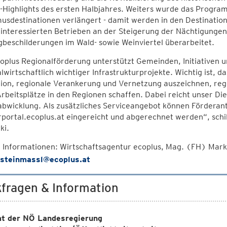
-Highlights des ersten Halbjahres. Weiters wurde das Progr
usdestinationen verlängert - damit werden in den Destinatio
 interessierten Betrieben an der Steigerung der Nächtigunge
beschilderungen im Wald- sowie Weinviertel überarbeitet.
oplus Regionalförderung unterstützt Gemeinden, Initiativen 
lwirtschaftlich wichtiger Infrastrukturprojekte. Wichtig ist, da
tion, regionale Verankerung und Vernetzung auszeichnen, re
rbeitsplätze in den Regionen schaffen. Dabei reicht unser Di
bwicklung. Als zusätzliches Serviceangebot können Förderan
portal.ecoplus.at eingereicht und abgerechnet werden“, schi
ki.
 Informationen: Wirtschaftsagentur ecoplus, Mag. (FH) Mark
steinmassl@ecoplus.at
fragen & Information
t der NÖ Landesregierung