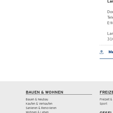
La
Dor
Te
E-M
La
310
Me
BAUEN & WOHNEN
FREIZ
Bauen & Neubau
Freizeit 
Kaufen & Verkaufen
Sport
Sanieren & Renovieren
Wohnen & Leben
GESEL