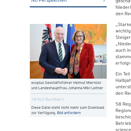
NÖ Perspektiven
gescha
Niederö
den Re
„Starke
wichtig
Steiger
„Nieder
auch i
stammen
erfolgr
Ein Te
Halbja
ecoplus Geschäftsführer Helmut Miernicki
unterst
und Landeshauptfrau Johanna Mikl-Leitner
den Re
© NLK Burchhart
58 Regi
Diese Datei steht nicht mehr zum Download
Regione
zur Verfügung.
Bild anfordern
beschl
Betrieb
science