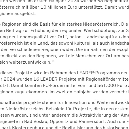
ffen werden. Im ersten Halbjahr 2024 wurden 58 Regionalfö
sterreich mit über 10 Millionen Euro unterstützt. Damit wurde
gionen ausgelöst.
 Regionen sind die Basis für ein starkes Niederösterreich. Die
en Beitrag zur Erhöhung der regionalen Wertschöpfung, zur S
ung der Lebensqualität vor Ort“, betont Landeshauptfrau Joha
österreich ist ein Land, das sowohl kulturell als auch landschaftl
n den verschiedenen Regionen wider. Die im Rahmen der ecopl
 direkt aus den Regionen, weil die Menschen vor Ort am best
eich weiterzuentwickeln.“
il dieser Projekte wird im Rahmen des LEADER-Programms der
hr 2024 wurden 16 LEADER-Projekte mit Regionalfördermittel
ützt. Damit konnten EU-Fördermittel von rund 561.000 Euro 
gionen zugutekommen. Im zweiten Halbjahr werden vermehrt 
onalförderprojekte stehen für Innovation und Weiterentwickl
n Niederösterreichs. Beispiele für Projekte, die in den ers
ossen wurden, sind unter anderem die Attraktivierung der Am
sgebiete in Bad Vöslau, Opponitz und Rannersdorf. Auch die 
 park Klosterneuburg und die Revitalisierung des historische