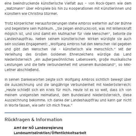
eine beeindruckende künstlerische Vielfalt aus – von Rock-Opern wie dem
„Watzmann“ über Hörspiele bis hin zu Kooperationen mit Künstlerinnen und
Künstlern wie Christina Stürmer.
Trotz körperlicher Herausforderungen stehe Ambros weiterhin auf der Bühne
und begeistere sein Publikum. „Sie zeigen eindrucksvoll, was mit Willenskraft
möglich ist, und sind damit ein Mutmacher für viele Menschen“, betonte die
Landeshauptfrau. Neben seinem künstlerischen Wirken würdigte sie auch
sein soziales Engagement: „Wolfgang Ambros hat den Menschen viel gegeben
und gibt den Menschen viel – künstlerisch wie menschlich.“ Mit der
Verleihung des Großen Goldenen Ehrenzeichens würdige das Land
Niederösterreich „ein außergewöhnliches Lebenswerk, große musikalische
Leistungen und die tiefe Verbundenheit mit unserem Bundesland“, so Mikl-
Leitner abschließend.
In seinen Dankesworten zeigte sich Wolfgang Ambros sichtlich bewegt über
die Auszeichnung und die langjährige Verbundenheit mit Niederösterreich:
„Heute schließt sich ein Kreis für mich. Heute ist es so weit, dass ich von
meinem ureigensten Heimatland, dem Bundesland Niederösterreich, diese
Auszeichnung bekomme. Ich danke der Landeshauptfrau und kann gar nicht
in Worte fassen, wie sehr ich mich freue.“
Rückfragen & Information
Amt der NÖ Landesregierung
Landesamtsdirektion/Öffentlichkeitsarbeit