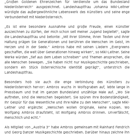
„Großen Goldenen Ehrenzeichen für Verdienste um das Bundesland
Niederösterreich“ ausgezeichnet. Landeshauptfrau Johanna Mikl-Leitner
würdigte das außergewöhnliche Lebenswerk des Künstlers und seine enge
Verbundenheit mit Niederösterreich.
„Es ist eine besondere Ausnahme und große Freude, einen Künstler
auszeichnen zu dürfen, der mich schon seit meiner Jugend begleitet“, sagte
die Landeshauptfrau und betonte: „Mit Ihrer Stimme, Ihren Texten und Ihrer
Haltung prägen Sie Generationen und berühren die Menschen im Geist, im
Herzen und in der Seele.“ Ambros habe mit seinen Liedern „Evergreens
geschaffen, die weit über Generationen hinweg wirken“, so Mikl-Leitner. Seine
Werke würden „tief aus dem Leben schreiben“ und Themen ansprechen, die
alle Menschen bewegen. „Sie haben nicht nur Musikgeschichte geschrieben,
sondern ein Stück österreichische Identität geprägt“, unterstrich die
Landeshauptfrau.
Besonders hob sie auch die enge Verbindung des Künstlers zu
Niederösterreich hervor: Ambros wuchs in Wolfsgraben auf, lebte lange in
Pressbaum und trat im ganzen Bundesland unzählige Male auf. „Wo Sie
auftreten, sind die Menschen begeistert. Sie spüren Ihre Bodenständigkeit,
Ihr Gespür für das Wesentliche und Ihre Nähe zu den Menschen“, sagte Mikl-
Leitner und ergänzte: „Menschen wollen Originale, keine Kopien. Wo
Wolfgang Ambros draufsteht, ist Wolfgang Ambros drinnen. Unverfälscht,
menschlich und echt.“
Als Mitglied von „Austria 3“ habe Ambros gemeinsam mit Rainhard Fendrich
und Georg Danzer Musikgeschichte geschrieben. Darüber hinaus zeichne ihn