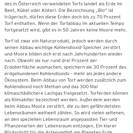
des in Österreich verwendeten Torfs landet als Erde im
Beet, Kübel oder Kisterl. Die Bezeichnung „Bio“ ist
trügerisch, dürfen diese Erden doch bis zu 70 Prozent
Torf enthalten. Wenn der Torfabbau im aktuellen Tempo
fortgesetzt wird, gibt es in 50 Jahren keine Moore mehr.
Torf ist zwar ein Naturprodukt, jedoch werden durch
seinen Abbau wichtige Kohlendioxid-Speicher zerstört
und Moore bilden sich erst nach Jahrhunderten wieder
nach. Obwohl sie nur rund drei Prozent der
Erdoberfläche ausmachen, speichern sie 30 Prozent des
erdgebundenen Kohlendioxids – mehr als jedes andere
Ökosystem. Beim Abbau von Torf werden zusätzlich zum
Kohlendioxid noch Methan und das 300 Mal
klimaschädlichere Lachgas freigesetzt. Torferden können
als Klimakiller bezeichnet werden. Außerdem werden
beim Abbau Moore zerstört, die zu den gefährdetsten
Lebensräumen weltweit zählen. So wird vielen seltenen,
an den speziellen Lebensraum angepassten Tier-und
Pflanzenarten der Lebensraum entzogen. Ein klarer
Rückschritt für die Artenvielfalt am Planeten Erde.