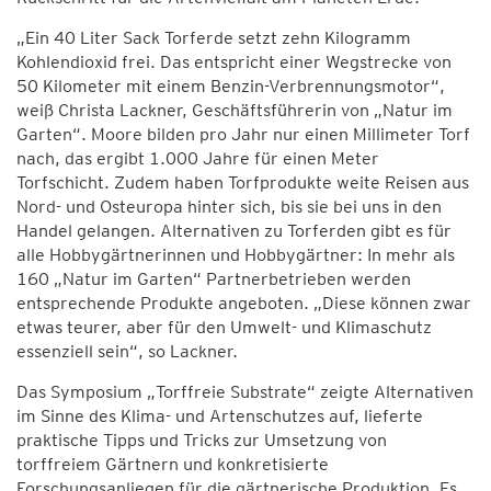
„Ein 40 Liter Sack Torferde setzt zehn Kilogramm
Kohlendioxid frei. Das entspricht einer Wegstrecke von
50 Kilometer mit einem Benzin-Verbrennungsmotor“,
weiß Christa Lackner, Geschäftsführerin von „Natur im
Garten“. Moore bilden pro Jahr nur einen Millimeter Torf
nach, das ergibt 1.000 Jahre für einen Meter
Torfschicht. Zudem haben Torfprodukte weite Reisen aus
Nord- und Osteuropa hinter sich, bis sie bei uns in den
Handel gelangen. Alternativen zu Torferden gibt es für
alle Hobbygärtnerinnen und Hobbygärtner: In mehr als
160 „Natur im Garten“ Partnerbetrieben werden
entsprechende Produkte angeboten. „Diese können zwar
etwas teurer, aber für den Umwelt- und Klimaschutz
essenziell sein“, so Lackner.
Das Symposium „Torffreie Substrate“ zeigte Alternativen
im Sinne des Klima- und Artenschutzes auf, lieferte
praktische Tipps und Tricks zur Umsetzung von
torffreiem Gärtnern und konkretisierte
Forschungsanliegen für die gärtnerische Produktion. Es