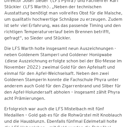
Direktor Josef Sieder (LFS Pyhra) und Fachlehrer Karl
Stückler (LFS Warth). „Neben der technischen
Ausstattung benötigt man vollreifes Obst für die Maische,
um qualitativ hochwertige Schnäpse zu erzeugen. Zudem
ist sehr viel Erfahrung, was das passende Timing und den
richtigen Temperaturverlauf beim Brennen betrifft,
gefragt“, so Sieder und Stückler.
Die LFS Warth holte insgesamt neun Auszeichnungen -
neben Goldenem Stamperl und Goldener Honigwabe
(diese Auszeichnung erfolgte schon bei der Bio-Messe im
November 2022) zweimal Gold für den Apfelsaft und
einmal für den Apfel-Weichselsaft. Neben den zwei
Goldenen Stamperln konnte die Fachschule Phyra unter
anderem auch Gold für den Zigarrenbrand und Silber für
den Apfel-Holundersaft abholen – insgesamt zählt Phyra
acht Prämierungen.
Erfolgreich war auch die LFS Mistelbach mit fünf
Medaillen – Gold gab es für die Rohwürstel mit Knoblauch
und die Hausblunzn. Ebenfalls fünfmal Edelmetall holte