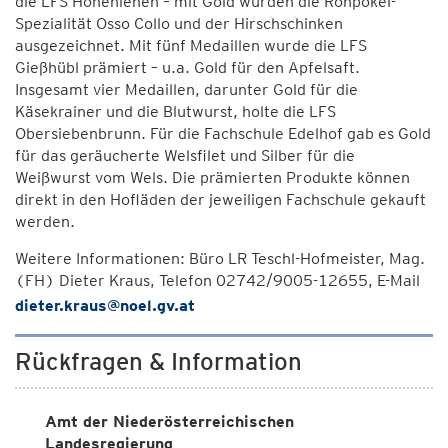
die LFS Hohenlehen – mit Gold wurden die Rohpökel-
Spezialität Osso Collo und der Hirschschinken
ausgezeichnet. Mit fünf Medaillen wurde die LFS
Gießhübl prämiert – u.a. Gold für den Apfelsaft.
Insgesamt vier Medaillen, darunter Gold für die
Käsekrainer und die Blutwurst, holte die LFS
Obersiebenbrunn. Für die Fachschule Edelhof gab es Gold
für das geräucherte Welsfilet und Silber für die
Weißwurst vom Wels. Die prämierten Produkte können
direkt in den Hofläden der jeweiligen Fachschule gekauft
werden.
Weitere Informationen: Büro LR Teschl-Hofmeister, Mag.
(FH) Dieter Kraus, Telefon 02742/9005-12655, E-Mail
dieter.kraus@noel.gv.at
Rückfragen & Information
Amt der Niederösterreichischen
Landesregierung