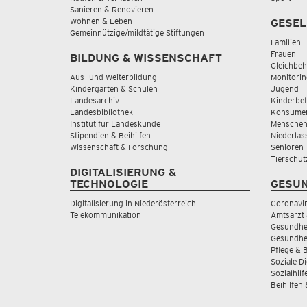
Sanieren & Renovieren
Wohnen & Leben
GESEL
Gemeinnützige/mildtätige Stiftungen
Familien
Frauen
BILDUNG & WISSENSCHAFT
Gleichbeh
Aus- und Weiterbildung
Monitorin
Kindergärten & Schulen
Jugend
Landesarchiv
Kinderbe
Landesbibliothek
Konsumen
Institut für Landeskunde
Menschen
Stipendien & Beihilfen
Niederlas
Wissenschaft & Forschung
Senioren
Tierschut
DIGITALISIERUNG &
TECHNOLOGIE
GESUN
Digitalisierung in Niederösterreich
Coronavi
Telekommunikation
Amtsarzt 
Gesundhei
Gesundhe
Pflege & 
Soziale D
Sozialhilf
Beihilfen