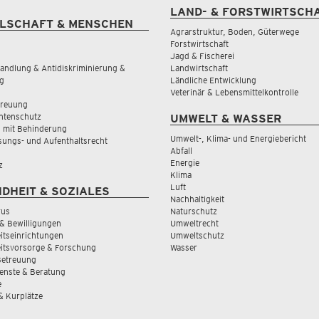
LAND- & FORSTWIRTSCH
LSCHAFT & MENSCHEN
Agrarstruktur, Boden, Güterwege
Forstwirtschaft
Jagd & Fischerei
andlung & Antidiskriminierung &
Landwirtschaft
g
Ländliche Entwicklung
Veterinär & Lebensmittelkontrolle
treuung
tenschutz
UMWELT & WASSER
 mit Behinderung
Umwelt-, Klima- und Energiebericht
sungs- und Aufenthaltsrecht
Abfall
Energie
z
Klima
Luft
DHEIT & SOZIALES
Nachhaltigkeit
rus
Naturschutz
& Bewilligungen
Umweltrecht
tseinrichtungen
Umweltschutz
itsvorsorge & Forschung
Wasser
Betreuung
ienste & Beratung
e
 & Kurplätze