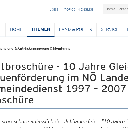
Suchefeld
NAVIGATION
JOBS
TOPICS IN ENGLISH
ÜBERSPRINGEN
HOME
THEMEN
LAND & POLITIK
SERVICE
handlung & Antidiskriminierung & Monitoring
stbroschüre - 10 Jahre Gl
auenförderung im NÖ Lande
meindedienst 1997 – 2007
oschüre
estbroschüre anlässlich der Jubiläumsfeier "10 Jahre