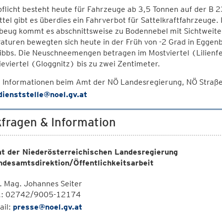
flicht besteht heute für Fahrzeuge ab 3,5 Tonnen auf der B 2
tel gibt es überdies ein Fahrverbot für Sattelkraftfahrzeug
beug kommt es abschnittsweise zu Bodennebel mit Sichtweite
turen bewegten sich heute in der Früh von -2 Grad in Eggenb
ibbs. Die Neuschneemengen betragen im Mostviertel (Lilienfe
ieviertel (Gloggnitz) bis zu zwei Zentimeter.
 Informationen beim Amt der NÖ Landesregierung, NÖ Straß
dienststelle@noel.gv.at
fragen & Information
t der Niederösterreichischen Landesregierung
ndesamtsdirektion/Öffentlichkeitsarbeit
. Mag. Johannes Seiter
l.: 02742/9005-12174
ail:
presse@noel.gv.at