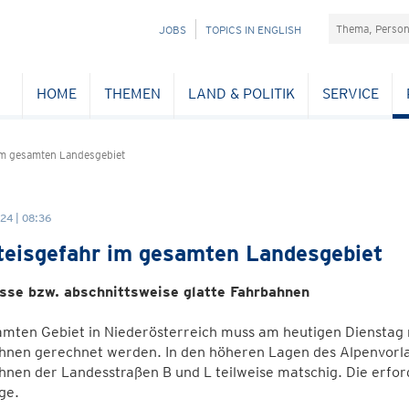
Suchefeld
NAVIGATION
JOBS
TOPICS IN ENGLISH
ÜBERSPRINGEN
HOME
THEMEN
LAND & POLITIK
SERVICE
 im gesamten Landesgebiet
24 | 08:36
teisgefahr im gesamten Landesgebiet
sse bzw. abschnittsweise glatte Fahrbahnen
mten Gebiet in Niederösterreich muss am heutigen Dienstag m
hnen gerechnet werden. In den höheren Lagen des Alpenvorl
nen der Landesstraßen B und L teilweise matschig. Die erfor
ge.