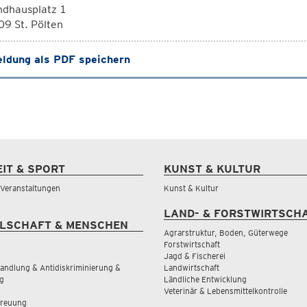
ndhausplatz 1
9 St. Pölten
ldung als PDF speichern
EIT & SPORT
KUNST & KULTUR
& Veranstaltungen
Kunst & Kultur
LAND- & FORSTWIRTSCH
LSCHAFT & MENSCHEN
Agrarstruktur, Boden, Güterwege
Forstwirtschaft
Jagd & Fischerei
andlung & Antidiskriminierung &
Landwirtschaft
g
Ländliche Entwicklung
Veterinär & Lebensmittelkontrolle
treuung