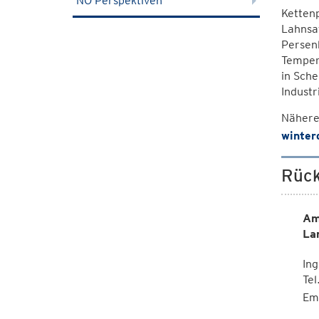
NÖ Perspektiven
Kettenp
Lahnsat
Persen
Tempera
in Sche
Industr
Nähere
winter
Rück
Am
La
Ing
Te
Em