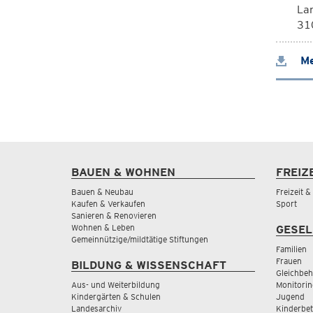
La
310
Me
BAUEN & WOHNEN
FREIZ
Bauen & Neubau
Freizeit 
Kaufen & Verkaufen
Sport
Sanieren & Renovieren
Wohnen & Leben
GESEL
Gemeinnützige/mildtätige Stiftungen
Familien
Frauen
BILDUNG & WISSENSCHAFT
Gleichbeh
Aus- und Weiterbildung
Monitorin
Kindergärten & Schulen
Jugend
Landesarchiv
Kinderbe