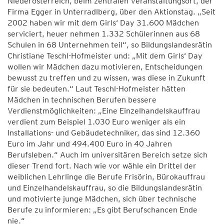
Niederösterreich, beim zentralen Veranstaltungsort, der
Firma Egger in Unterradlberg, über den Aktionstag. „Seit
2002 haben wir mit dem Girls‘ Day 31.600 Mädchen
serviciert, heuer nehmen 1.332 Schülerinnen aus 68
Schulen in 68 Unternehmen teil“, so Bildungslandesrätin
Christiane Teschl-Hofmeister und: „Mit dem Girls‘ Day
wollen wir Mädchen dazu motivieren, Entscheidungen
bewusst zu treffen und zu wissen, was diese in Zukunft
für sie bedeuten.“ Laut Teschl-Hofmeister hätten
Mädchen in technischen Berufen bessere
Verdienstmöglichkeiten: „Eine Einzelhandelskauffrau
verdient zum Beispiel 1.030 Euro weniger als ein
Installations- und Gebäudetechniker, das sind 12.360
Euro im Jahr und 494.400 Euro in 40 Jahren
Berufsleben.“ Auch im universitären Bereich setze sich
dieser Trend fort. Nach wie vor wähle ein Drittel der
weiblichen Lehrlinge die Berufe Frisörin, Bürokauffrau
und Einzelhandelskauffrau, so die Bildungslandesrätin
und motivierte junge Mädchen, sich über technische
Berufe zu informieren: „Es gibt Berufschancen Ende
nie.“