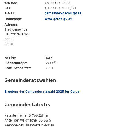
Telefon:
(0 29 12) 70 50
Fax:
(0 29 12) 70 50/30
E-Mail:
gemeinde@geras.gv.at
Homepage:
www.geras.gv.at
Adresse:
Stadtgemeinde
Hauptstraße 16
2093
Geras
Bezirk:
Horn
2
Flächengröße:
68 km
Stat. Kennziffer:
31107
Gemeinderatswahlen
Ergebnis der Gemeinderatswahl 2025 für Geras
Gemeindestatistik
Katasterfläche: 6.766,26 ha
Anteil der Waldfläche: 35,55 %
Seehöhe des Hauptortes: 460 m