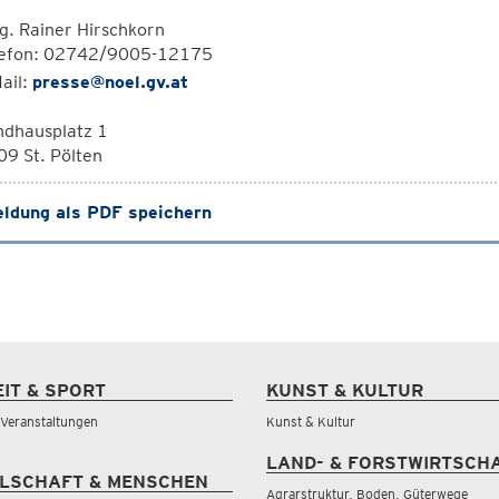
. Rainer Hirschkorn
lefon: 02742/9005-12175
ail:
presse@noel.gv.at
ndhausplatz 1
9 St. Pölten
ldung als PDF speichern
EIT & SPORT
KUNST & KULTUR
& Veranstaltungen
Kunst & Kultur
LAND- & FORSTWIRTSCH
LSCHAFT & MENSCHEN
Agrarstruktur, Boden, Güterwege