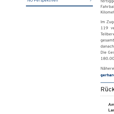
NÖ Perspektiven
fertigg
Fahrba
Kilomet
Im Zuge
119 ve
Teilbe
gesamt
danach
Die Ge
180.00
Näher
gerhar
Rück
Am
La