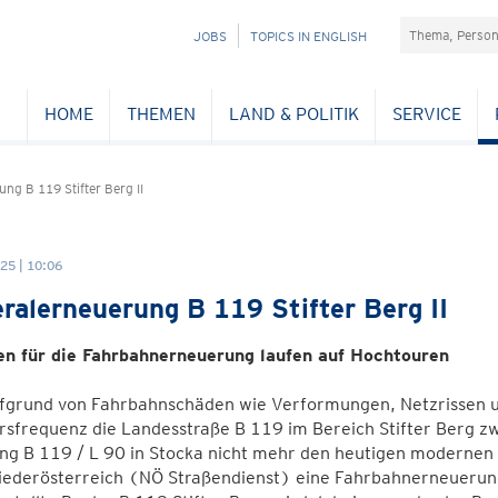
Suchefeld
NAVIGATION
JOBS
TOPICS IN ENGLISH
ÜBERSPRINGEN
HOME
THEMEN
LAND & POLITIK
SERVICE
ng B 119 Stifter Berg II
25 | 10:06
ralerneuerung B 119 Stifter Berg II
en für die Fahrbahnerneuerung laufen auf Hochtouren
ufgrund von Fahrbahnschäden wie Verformungen, Netzrissen
rsfrequenz die Landesstraße B 119 im Bereich Stifter Berg z
ng B 119 / L 90 in Stocka nicht mehr den heutigen modernen 
iederösterreich (NÖ Straßendienst) eine Fahrbahnerneuerung