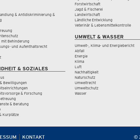
Forstwirtschaft
Jagd & Fischerei
andlung & Antidiskriminierung &
Landwirtschaft
g
Ländliche Entwicklung
Veterinär & Lebensmittelkontrolle
treuung
tenschutz
UMWELT & WASSER
 mit Behinderung
Umwelt-, Klima- und Energiebericht
sungs- und Aufenthaltsrecht
Abfall
Energie
z
Klima
Luft
DHEIT & SOZIALES
Nachhaltigkeit
rus
Naturschutz
& Bewilligungen
Umweltrecht
tseinrichtungen
Umweltschutz
itsvorsorge & Forschung
Wasser
Betreuung
ienste & Beratung
e
 & Kurplätze
RESSUM
KONTAKT
© 