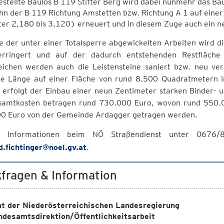
estellte Baulos B 119 Stifter Berg wird dabei nunmehr das Bau
hn der B 119 Richtung Amstetten bzw. Richtung A 1 auf eine
er 2,180 bis 3,120) erneuert und in diesem Zuge auch ein n
 der unter einer Totalsperre abgewickelten Arbeiten wird d
rringert und auf der dadurch entstehenden Restfläche
reichen werden auch die Leistensteine saniert bzw. neu ve
e Länge auf einer Fläche von rund 8.500 Quadratmetern in
 erfolgt der Einbau einer neun Zentimeter starken Binder- u
samtkosten betragen rund 730.000 Euro, wovon rund 550.
0 Euro von der Gemeinde Ardagger getragen werden.
e Informationen beim NÖ Straßendienst unter 0676/8
d.fichtinger@noel.gv.at
.
fragen & Information
t der Niederösterreichischen Landesregierung
ndesamtsdirektion/Öffentlichkeitsarbeit