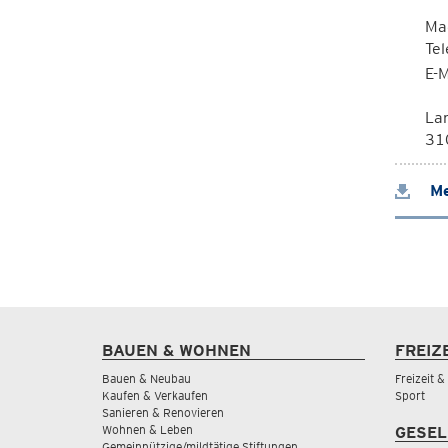
Mag
Te
E-M
La
310
Me
BAUEN & WOHNEN
FREIZ
Bauen & Neubau
Freizeit 
Kaufen & Verkaufen
Sport
Sanieren & Renovieren
Wohnen & Leben
GESEL
Gemeinnützige/mildtätige Stiftungen