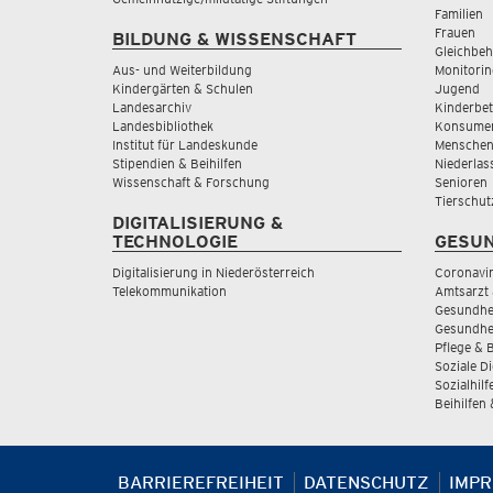
Familien
Frauen
BILDUNG & WISSENSCHAFT
Gleichbeh
Aus- und Weiterbildung
Monitorin
Kindergärten & Schulen
Jugend
Landesarchiv
Kinderbe
Landesbibliothek
Konsumen
Institut für Landeskunde
Menschen
Stipendien & Beihilfen
Niederlas
Wissenschaft & Forschung
Senioren
Tierschut
DIGITALISIERUNG &
TECHNOLOGIE
GESUN
Digitalisierung in Niederösterreich
Coronavi
Telekommunikation
Amtsarzt 
Gesundhei
Gesundhe
Pflege & 
Soziale D
Sozialhilf
Beihilfen
BARRIEREFREIHEIT
DATENSCHUTZ
IMP