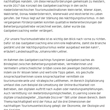
nachhaltiges Handeln. Um diese Herausforderungen gemeinsam zu meistern,
wurde 2017 das Konzept des Gastgebercoachings in den sechs
niederösterreichischen Tourismusdestinationen Weinviertel, Wiener Alpen,
Waldviertel, Donau Niederösterreich, Wienerwald und Mostviertel ins Leben
gerufen. Der Fokus liegt auf der Stärkung des Nächtigungstourismus. In den
vergangenen Förderprojekten konnten qualitative Weiterentwicklungen der
Beherbergungsbetriebe verzeichnet werden, daher wurde das
Gastgebercoaching weiter verlängert.
„Für unsere Tourismusbetriebe ist es wichtig den Blick nach vorne zu richten.
Dafür ist das Gastgebercoaching eine sinnvolle Maßnahme, damit die Branche
gestärkt und der Nächtigungstourismus weiter ausgebaut werden kann“,
erläutert Landeshauptfrau Johanna Mikl-Leitner.
Im Rahmen des Gastgebercoachings fungieren Gastgebercoaches als
Bindeglied zwischen Beherbergungsbetrieben, Vermieterinnen und
Vermietern unterschiedlicher Größen sowie den jeweiligen Destinationen,
indem sie ihr Wissen teilen und wertvolle Tipps geben. Als geschulte
Ansprechpartnerinnen sowie Ansprechpartner vermitteln sie
tourismusrelevante und -strategische Leitthemen. Im Bereich Digitalisierung
umfasst dies zum Beispiel die Umsetzung der Online-Buchbarkeit von
Betrieben, den digitalen Auftritt nach Außen oder Handlungsempfehlungen.
Auch Vermittlung von Weiterbildungsmöglichkeiten, E-Learning sowie der
digitale Urlaubsbegleiter „Staymate Discover“ fällt unter diesen Bereich. Beim
Thema Nachhaltigkeit wird der Fokus auf die drei Dimensionen der
nachhaltigen Tourismusentwicklung gelegt: der Ökonomie, der Ökologie und
des Sozialen.