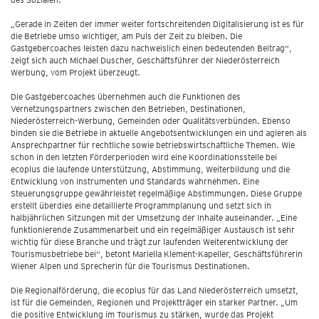
„Gerade in Zeiten der immer weiter fortschreitenden Digitalisierung ist es für
die Betriebe umso wichtiger, am Puls der Zeit zu bleiben. Die
Gastgebercoaches leisten dazu nachweislich einen bedeutenden Beitrag“,
zeigt sich auch Michael Duscher, Geschäftsführer der Niederösterreich
Werbung, vom Projekt überzeugt.
Die Gastgebercoaches übernehmen auch die Funktionen des
Vernetzungspartners zwischen den Betrieben, Destinationen,
Niederösterreich-Werbung, Gemeinden oder Qualitätsverbünden. Ebenso
binden sie die Betriebe in aktuelle Angebotsentwicklungen ein und agieren als
Ansprechpartner für rechtliche sowie betriebswirtschaftliche Themen. Wie
schon in den letzten Förderperioden wird eine Koordinationsstelle bei
ecoplus die laufende Unterstützung, Abstimmung, Weiterbildung und die
Entwicklung von Instrumenten und Standards wahrnehmen. Eine
Steuerungsgruppe gewährleistet regelmäßige Abstimmungen. Diese Gruppe
erstellt überdies eine detaillierte Programmplanung und setzt sich in
halbjährlichen Sitzungen mit der Umsetzung der Inhalte auseinander. „Eine
funktionierende Zusammenarbeit und ein regelmäßiger Austausch ist sehr
wichtig für diese Branche und trägt zur laufenden Weiterentwicklung der
Tourismusbetriebe bei“, betont Mariella Klement-Kapeller, Geschäftsführerin
Wiener Alpen und Sprecherin für die Tourismus Destinationen.
Die Regionalförderung, die ecoplus für das Land Niederösterreich umsetzt,
ist für die Gemeinden, Regionen und Projektträger ein starker Partner. „Um
die positive Entwicklung im Tourismus zu stärken, wurde das Projekt