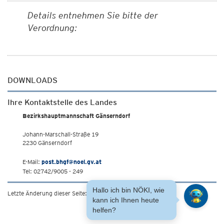
Details entnehmen Sie bitte der
Verordnung:
DOWNLOADS
Ihre Kontaktstelle des Landes
Bezirkshauptmannschaft Gänserndorf
Johann-Marschall-Straße 19
2230 Gänserndorf
E-Mail:
post.bhgf@noel.gv.at
Tel: 02742/9005 - 249
Hallo ich bin NÖKI, wie
Letzte Änderung dieser Seite: 18.11.2025
kann ich Ihnen heute
helfen?