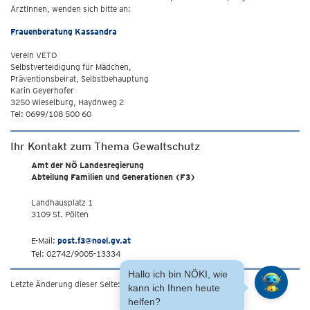
ÄrztInnen, wenden sich bitte an:
Frauenberatung Kassandra
Verein VETO
Selbstverteidigung für Mädchen,
Präventionsbeirat, Selbstbehauptung
Karin Geyerhofer
3250 Wieselburg, Haydnweg 2
Tel: 0699/108 500 60
Ihr Kontakt zum Thema Gewaltschutz
Amt der NÖ Landesregierung
Abteilung Familien und Generationen (F3)
Landhausplatz 1
3109 St. Pölten
E-Mail:
post.f3@noel.gv.at
Tel: 02742/9005-13334
Hallo ich bin NÖKI, wie
Letzte Änderung dieser Seite: 26.3.2020
kann ich Ihnen heute
helfen?