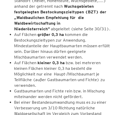
Standort (Relief, Höhenstufe, Wuchsgebiete,....)
anhand der getrennt nach
Wuchsgebieten
festgelegten Bestockungszieltypen (BZT) der
„Waldbaulichen Empfehlung für die
Waldbewirtschaftung in
Niederösterreich"
abgeleitet (siehe Seite 30/31).
Auf Flächen
größer 0,3 ha
kommen die
Bestockungszieltypen zur Anwendung.
Mindestanteile der Hauptbaumarten müssen erfüllt
sein. Darüber hinaus dürfen geeignete
Mischbaumarten verwendet werden.
Auf Flächen
kleiner 0,3 ha
bzw. bei mehreren
kleinen Flächen kleiner 0,3 ha besteht die
Möglichkeit nur eine Haupt-/Mischbaumart je
Teilﬂäche (außer Gastbaumarten und Fichte) zu
verwenden.
Gastbaumarten und Fichte rein bzw. in Mischung
miteinander werden nicht gefördert.
Bei einer Bestandesumwandlung muss es zu einer
Verbesserung um 3/10 Richtung natürliche
Waldgesellschaft im Vergleich zum Vorbestand