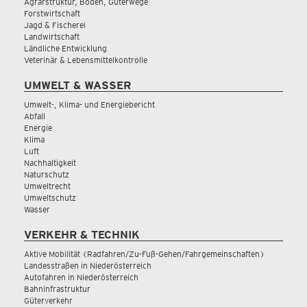
Agrarstruktur, Boden, Güterwege
Forstwirtschaft
Jagd & Fischerei
Landwirtschaft
Ländliche Entwicklung
Veterinär & Lebensmittelkontrolle
UMWELT & WASSER
Umwelt-, Klima- und Energiebericht
Abfall
Energie
Klima
Luft
Nachhaltigkeit
Naturschutz
Umweltrecht
Umweltschutz
Wasser
VERKEHR & TECHNIK
Aktive Mobilität (Radfahren/Zu-Fuß-Gehen/Fahrgemeinschaften)
Landesstraßen in Niederösterreich
Autofahren in Niederösterreich
Bahninfrastruktur
Güterverkehr