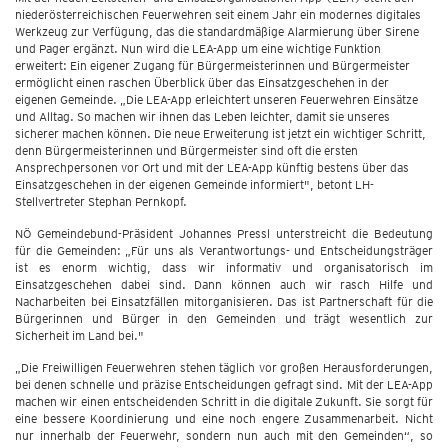
niederösterreichischen Feuerwehren seit einem Jahr ein modernes digitales
Werkzeug zur Verfügung, das die standardmäßige Alarmierung über Sirene
und Pager ergänzt. Nun wird die LEA-App um eine wichtige Funktion
erweitert: Ein eigener Zugang für Bürgermeisterinnen und Bürgermeister
ermöglicht einen raschen Überblick über das Einsatzgeschehen in der
eigenen Gemeinde. „Die LEA-App erleichtert unseren Feuerwehren Einsätze
und Alltag. So machen wir ihnen das Leben leichter, damit sie unseres
sicherer machen können. Die neue Erweiterung ist jetzt ein wichtiger Schritt,
denn Bürgermeisterinnen und Bürgermeister sind oft die ersten
Ansprechpersonen vor Ort und mit der LEA-App künftig bestens über das
Einsatzgeschehen in der eigenen Gemeinde informiert", betont LH-
Stellvertreter Stephan Pernkopf.
NÖ Gemeindebund-Präsident Johannes Pressl unterstreicht die Bedeutung
für die Gemeinden: „Für uns als Verantwortungs- und Entscheidungsträger
ist es enorm wichtig, dass wir informativ und organisatorisch im
Einsatzgeschehen dabei sind. Dann können auch wir rasch Hilfe und
Nacharbeiten bei Einsatzfällen mitorganisieren. Das ist Partnerschaft für die
Bürgerinnen und Bürger in den Gemeinden und trägt wesentlich zur
Sicherheit im Land bei."
„Die Freiwilligen Feuerwehren stehen täglich vor großen Herausforderungen,
bei denen schnelle und präzise Entscheidungen gefragt sind. Mit der LEA-App
machen wir einen entscheidenden Schritt in die digitale Zukunft. Sie sorgt für
eine bessere Koordinierung und eine noch engere Zusammenarbeit. Nicht
nur innerhalb der Feuerwehr, sondern nun auch mit den Gemeinden“, so