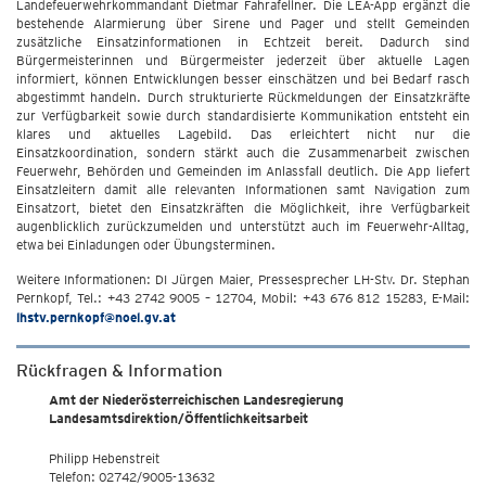
Landefeuerwehrkommandant Dietmar Fahrafellner. Die LEA-App ergänzt die
bestehende Alarmierung über Sirene und Pager und stellt Gemeinden
zusätzliche Einsatzinformationen in Echtzeit bereit. Dadurch sind
Bürgermeisterinnen und Bürgermeister jederzeit über aktuelle Lagen
informiert, können Entwicklungen besser einschätzen und bei Bedarf rasch
abgestimmt handeln. Durch strukturierte Rückmeldungen der Einsatzkräfte
zur Verfügbarkeit sowie durch standardisierte Kommunikation entsteht ein
klares und aktuelles Lagebild. Das erleichtert nicht nur die
Einsatzkoordination, sondern stärkt auch die Zusammenarbeit zwischen
Feuerwehr, Behörden und Gemeinden im Anlassfall deutlich. Die App liefert
Einsatzleitern damit alle relevanten Informationen samt Navigation zum
Einsatzort, bietet den Einsatzkräften die Möglichkeit, ihre Verfügbarkeit
augenblicklich zurückzumelden und unterstützt auch im Feuerwehr-Alltag,
etwa bei Einladungen oder Übungsterminen.
Weitere Informationen: DI Jürgen Maier, Pressesprecher LH-Stv. Dr. Stephan
Pernkopf, Tel.: +43 2742 9005 – 12704, Mobil: +43 676 812 15283, E-Mail:
lhstv.pernkopf@noel.gv.at
Rückfragen & Information
Amt der Niederösterreichischen Landesregierung
Landesamtsdirektion/Öffentlichkeitsarbeit
Philipp Hebenstreit
Telefon: 02742/9005-13632