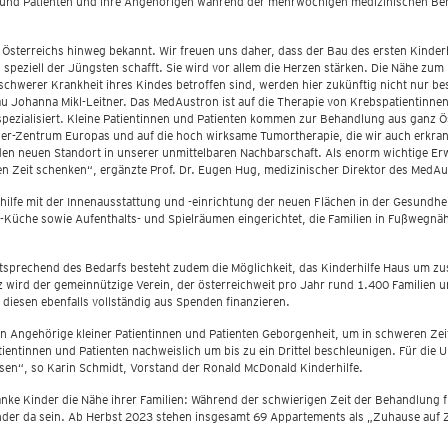
nen und Patienten und ihre Angehörigen während der mehrwöchigen medizinischen
Österreichs hinweg bekannt. Wir freuen uns daher, dass der Bau des ersten Kinderh
peziell der Jüngsten schafft. Sie wird vor allem die Herzen stärken. Die Nähe zum
n schwerer Krankheit ihres Kindes betroffen sind, werden hier zukünftig nicht nur 
u Johanna Mikl-Leitner. Das MedAustron ist auf die Therapie von Krebspatientinne
spezialisiert. Kleine Patientinnen und Patienten kommen zur Behandlung aus ganz Ö
nlaser-Zentrum Europas und auf die hoch wirksame Tumortherapie, die wir auch erkr
f den neuen Standort in unserer unmittelbaren Nachbarschaft. Als enorm wichtige E
n Zeit schenken“, ergänzte Prof. Dr. Eugen Hug, medizinischer Direktor des MedA
ilfe mit der Innenausstattung und -einrichtung der neuen Flächen in der Gesundhe
üche sowie Aufenthalts- und Spielräumen eingerichtet, die Familien in Fußwegnäh
tsprechend des Bedarfs besteht zudem die Möglichkeit, das Kinderhilfe Haus um zusä
inz wird der gemeinnützige Verein, der österreichweit pro Jahr rund 1.400 Familien
 diesen ebenfalls vollständig aus Spenden finanzieren.
en Angehörige kleiner Patientinnen und Patienten Geborgenheit, um in schweren Zeit
entinnen und Patienten nachweislich um bis zu ein Drittel beschleunigen. Für die
sen“, so Karin Schmidt, Vorstand der Ronald McDonald Kinderhilfe.
e Kinder die Nähe ihrer Familien: Während der schwierigen Zeit der Behandlung fi
inder da sein. Ab Herbst 2023 stehen insgesamt 69 Appartements als „Zuhause auf Z