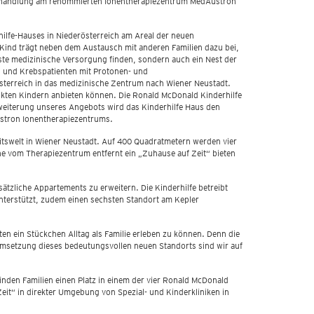
 Behandlung am renommierten Ionentherapiezentrum MedAustron
ilfe-Hauses in Niederösterreich am Areal der neuen
 Kind trägt neben dem Austausch mit anderen Familien dazu bei,
beste medizinische Versorgung finden, sondern auch ein Nest der
n und Krebspatienten mit Protonen- und
sterreich in das medizinische Zentrum nach Wiener Neustadt.
ankten Kindern anbieten können. Die Ronald McDonald Kinderhilfe
rweiterung unseres Angebots wird das Kinderhilfe Haus den
ustron Ionentherapiezentrums.
itswelt in Wiener Neustadt. Auf 400 Quadratmetern werden vier
e vom Therapiezentrum entfernt ein „Zuhause auf Zeit“ bieten
tzliche Appartements zu erweitern. Die Kinderhilfe betreibt
 unterstützt, zudem einen sechsten Standort am Kepler
en ein Stückchen Alltag als Familie erleben zu können. Denn die
 Umsetzung dieses bedeutungsvollen neuen Standorts sind wir auf
nden Familien einen Platz in einem der vier Ronald McDonald
eit“ in direkter Umgebung von Spezial- und Kinderkliniken in