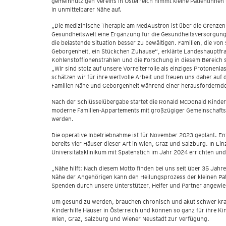
gemeinnützigen Vereins in Österreich nimmt kleine Patientin
in unmittelbarer Nähe auf.
„Die medizinische Therapie am MedAustron ist über die Grenzen 
Gesundheitswelt eine Ergänzung für die Gesundheitsversorgung s
die belastende Situation besser zu bewältigen. Familien, die vo
Geborgenheit, ein Stückchen Zuhause“, erklärte Landeshauptfra
Kohlenstoffionenstrahlen und die Forschung in diesem Bereich 
„Wir sind stolz auf unsere Vorreiterrolle als einziges Protone
schätzen wir für ihre wertvolle Arbeit und freuen uns daher au
Familien Nähe und Geborgenheit während einer herausfordernde
Nach der Schlüsselübergabe startet die Ronald McDonald Kinderh
moderne Familien-Appartements mit großzügiger Gemeinschafts-K
werden.
Die operative Inbetriebnahme ist für November 2023 geplant. En
bereits vier Häuser dieser Art in Wien, Graz und Salzburg. In L
Universitätsklinikum mit Spatenstich im Jahr 2024 errichten und
„Nähe hilft: Nach diesem Motto finden bei uns seit über 35 Jahr
Nähe der Angehörigen kann den Heilungsprozess der kleinen Pati
Spenden durch unsere Unterstützer, Helfer und Partner angewie
Um gesund zu werden, brauchen chronisch und akut schwer krank
Kinderhilfe Häuser in Österreich und können so ganz für ihre K
Wien, Graz, Salzburg und Wiener Neustadt zur Verfügung.