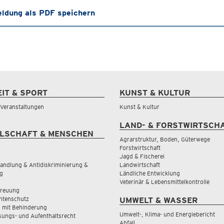
ldung als PDF speichern
EIT & SPORT
KUNST & KULTUR
& Veranstaltungen
Kunst & Kultur
LAND- & FORSTWIRTSCH
LSCHAFT & MENSCHEN
Agrarstruktur, Boden, Güterwege
Forstwirtschaft
Jagd & Fischerei
andlung & Antidiskriminierung &
Landwirtschaft
g
Ländliche Entwicklung
Veterinär & Lebensmittelkontrolle
treuung
tenschutz
UMWELT & WASSER
 mit Behinderung
Umwelt-, Klima- und Energiebericht
sungs- und Aufenthaltsrecht
Abfall