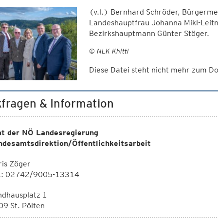
(v.l.) Bernhard Schröder, Bürgerme
Landeshauptfrau Johanna Mikl-Leitn
Bezirkshauptmann Günter Stöger.
© NLK Khittl
Diese Datei steht nicht mehr zum 
fragen & Information
t der NÖ Landesregierung
ndesamtsdirektion/Öffentlichkeitsarbeit
is Zöger
l.: 02742/9005-13314
ndhausplatz 1
9 St. Pölten