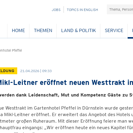
Suchefeld
NAVIGATION
JOBS
TOPICS IN ENGLISH
ÜBERSPRINGEN
HOME
THEMEN
LAND & POLITIK
SERVICE
nhotel Pfeffel
ELDUNG
21.04.2026 | 09:33
ikl-Leitner eröffnet neuen Westtrakt im
werden dank Leidenschaft, Mut und Kompetenz Gäste zu
e Westtrakt im Gartenhotel Pfeffel in Dürnstein wurde gester
a Mikl-Leitner eröffnet. Er erweitert das Angebot des Hotel
tmeter großen Ruheraum. Mit dieser Eröffnung feiere man wei
auptfrau eingangs: „Wir eröffnen heute ein neues Kapitel für