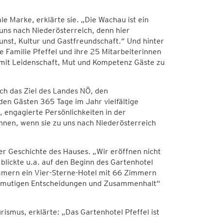
e Marke, erklärte sie. „Die Wachau ist ein
 uns nach Niederösterreich, denn hier
st, Kultur und Gastfreundschaft.“ Und hinter
e Familie Pfeffel und ihre 25 Mitarbeiterinnen
 mit Leidenschaft, Mut und Kompetenz Gäste zu
ch das Ziel des Landes NÖ, den
den Gästen 365 Tage im Jahr vielfältige
, engagierte Persönlichkeiten in der
nen, wenn sie zu uns nach Niederösterreich
der Geschichte des Hauses. „Wir eröffnen nicht
 blickte u.a. auf den Beginn des Gartenhotel
immern ein Vier-Sterne-Hotel mit 66 Zimmern
„mutigen Entscheidungen und Zusammenhalt“
smus, erklärte: „Das Gartenhotel Pfeffel ist