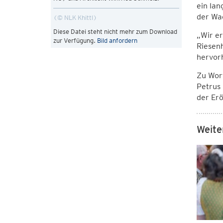
ein lan
der Wac
© NLK Khittl
Diese Datei steht nicht mehr zum Download
„Wir er
zur Verfügung.
Bild anfordern
Riesenh
hervor
Zu Wort
Petrus 
der Erö
Weite