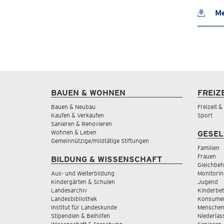
Me
BAUEN & WOHNEN
FREIZ
Bauen & Neubau
Freizeit 
Kaufen & Verkaufen
Sport
Sanieren & Renovieren
Wohnen & Leben
GESEL
Gemeinnützige/mildtätige Stiftungen
Familien
Frauen
BILDUNG & WISSENSCHAFT
Gleichbeh
Aus- und Weiterbildung
Monitorin
Kindergärten & Schulen
Jugend
Landesarchiv
Kinderbe
Landesbibliothek
Konsumen
Institut für Landeskunde
Menschen
Stipendien & Beihilfen
Niederlas