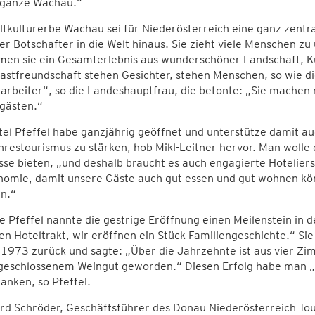
e ganze Wachau.“
tkulturerbe Wachau sei für Niederösterreich eine ganz zentral
er Botschafter in die Welt hinaus. Sie zieht viele Menschen zu
en sie ein Gesamterlebnis aus wunderschöner Landschaft, Kun
astfreundschaft stehen Gesichter, stehen Menschen, so wie di
arbeiter“, so die Landeshauptfrau, die betonte: „Sie machen
ästen.“
el Pfeffel habe ganzjährig geöffnet und unterstütze damit au
restourismus zu stärken, hob Mikl-Leitner hervor. Man wolle 
sse bieten, „und deshalb braucht es auch engagierte Hoteliers
nomie, damit unsere Gäste auch gut essen und gut wohnen kön
n.“
e Pfeffel nannte die gestrige Eröffnung einen Meilenstein in 
en Hoteltrakt, wir eröffnen ein Stück Familiengeschichte.“ Sie
 1973 zurück und sagte: „Über die Jahrzehnte ist aus vier Z
geschlossenem Weingut geworden.“ Diesen Erfolg habe man 
anken, so Pfeffel.
d Schröder, Geschäftsführer des Donau Niederösterreich Touri