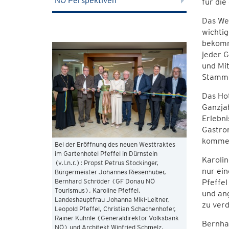
NÖ Perspektiven
für di
Das Wel
wichtig
bekomm
jeder G
und Mit
Stammg
Das Hot
Ganzjah
Erlebni
Gastro
komme
Bei der Eröffnung des neuen Westtraktes
im Gartenhotel Pfeffel in Dürnstein
Karolin
(v.l.n.r.): Propst Petrus Stockinger,
nur ein
Bürgermeister Johannes Riesenhuber,
Bernhard Schröder (GF Donau NÖ
Pfeffel
Tourismus), Karoline Pfeffel,
und an
Landeshauptfrau Johanna Mikl-Leitner,
zu verd
Leopold Pfeffel, Christian Schachenhofer,
Rainer Kuhnle (Generaldirektor Volksbank
Bernhar
NÖ) und Architekt Winfried Schmelz.