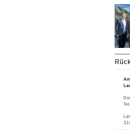
Rück
Am
La
Dor
Te
La
310