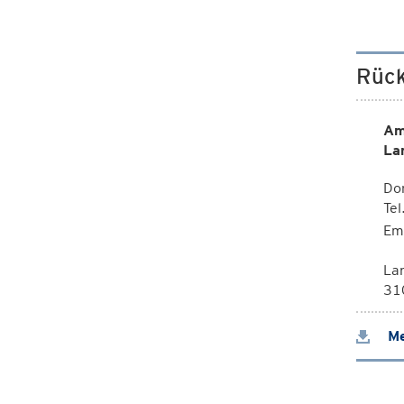
Rück
Am
La
Dor
Te
Em
La
310
Me