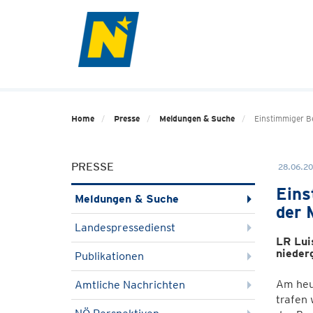
Home
Presse
Meldungen & Suche
Einstimmiger B
PRESSE
28.06.20
Eins
Meldungen & Suche
der 
Landespressedienst
LR Lui
nieder
Publikationen
Am heu
Amtliche Nachrichten
trafen