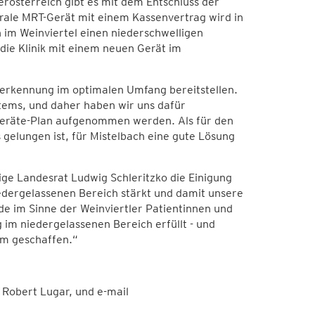
rösterreich gibt es mit dem Entschluss der
rale MRT-Gerät mit einem Kassenvertrag wird in
n im Weinviertel einen niederschwelligen
die Klinik mit einem neuen Gerät im
herkennung im optimalen Umfang bereitstellen.
tems, und daher haben wir uns dafür
ßgeräte-Plan aufgenommen werden. Als für den
gelungen ist, für Mistelbach eine gute Lösung
ige Landesrat Ludwig Schleritzko die Einigung
dergelassenen Bereich stärkt und damit unsere
rde im Sinne der Weinviertler Patientinnen und
im niedergelassenen Bereich erfüllt - und
um geschaffen.“
Robert Lugar, und e-mail