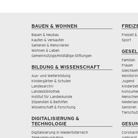
BAUEN & WOHNEN
FREIZ
Bauen & Neubau
Freizeit 
Kaufen & Verkaufen
Sport
Sanieren & Renovieren
Wohnen & Leben
GESEL
Gemeinnützige/mildtätige Stiftungen
Familien
Frauen
BILDUNG & WISSENSCHAFT
Gleichbeh
Aus- und Weiterbildung
Monitorin
Kindergärten & Schulen
Jugend
Landesarchiv
Kinderbe
Landesbibliothek
Konsumen
Institut für Landeskunde
Menschen
Stipendien & Beihilfen
Niederlas
Wissenschaft & Forschung
Senioren
Tierschut
DIGITALISIERUNG &
TECHNOLOGIE
GESUN
Digitalisierung in Niederösterreich
Coronavi
Telekommunikation
Amtsarzt 