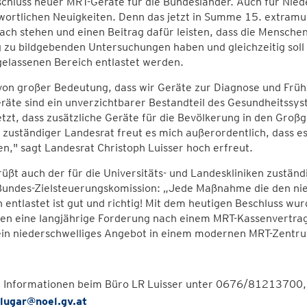
chluss neuer MRT-Geräte für die Bundesländer. Auch für Niede
ortlichen Neuigkeiten. Denn das jetzt in Summe 15. extramu
ach stehen und einen Beitrag dafür leisten, dass die Mensche
zu bildgebenden Untersuchungen haben und gleichzeitig soll 
elassenen Bereich entlastet werden.
 von großer Bedeutung, dass wir Geräte zur Diagnose und Frü
äte sind ein unverzichtbarer Bestandteil des Gesundheitssys
tzt, dass zusätzliche Geräte für die Bevölkerung in den Gro
uständiger Landesrat freut es mich außerordentlich, dass es 
en," sagt Landesrat Christoph Luisser hoch erfreut.
üßt auch der für die Universitäts- und Landeskliniken zuständ
 Bundes-Zielsteuerungskomission: „Jede Maßnahme die den nie
n entlastet ist gut und richtig! Mit dem heutigen Beschluss wu
en eine langjährige Forderung nach einem MRT-Kassenvertrag 
ein niederschwelliges Angebot in einem modernen MRT-Zentr
 Informationen beim Büro LR Luisser unter 0676/81213700, 
.lugar@noel.gv.at