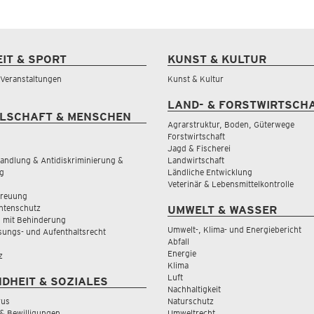
EIT & SPORT
KUNST & KULTUR
& Veranstaltungen
Kunst & Kultur
LAND- & FORSTWIRTSCH
LSCHAFT & MENSCHEN
Agrarstruktur, Boden, Güterwege
Forstwirtschaft
Jagd & Fischerei
andlung & Antidiskriminierung &
Landwirtschaft
g
Ländliche Entwicklung
Veterinär & Lebensmittelkontrolle
treuung
tenschutz
UMWELT & WASSER
 mit Behinderung
Umwelt-, Klima- und Energiebericht
sungs- und Aufenthaltsrecht
Abfall
Energie
z
Klima
Luft
DHEIT & SOZIALES
Nachhaltigkeit
rus
Naturschutz
& Bewilligungen
Umweltrecht