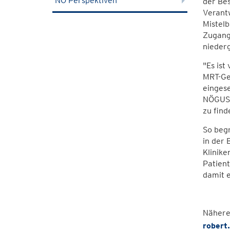
NÖ Perspektiven
der Bes
Verantw
Mistelb
Zugang 
niederg
"Es ist
MRT-Ger
eingese
NÖGUS z
zu find
So begr
in der
Klinike
Patient
damit 
Nähere
robert