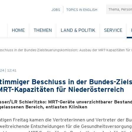
Suchefeld
NAVIGATION
JOBS
TOPICS IN ENGLISH
ÜBERSPRINGEN
HOME
THEMEN
LAND & POLITIK
SERVICE
eschluss in der Bundes-Zielsteuerungskomission: Ausbau der MRT-Kapazitäten für 
24 | 12:41
timmiger Beschluss in der Bundes-Ziel
MRT-Kapazitäten für Niederösterreich
sser/LR Schleritzko: MRT-Geräte unverzichtbarer Bestand
gelassenen Bereich, entlasten Kliniken
tigen Freitag kamen die Vertreterinnen und Vertreter der B
 weitreichende Entscheidungen für die Gesundheitsversorgung