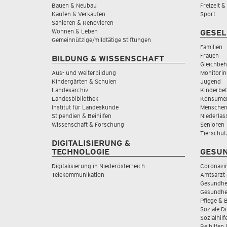
Bauen & Neubau
Freizeit 
Kaufen & Verkaufen
Sport
Sanieren & Renovieren
Wohnen & Leben
GESEL
Gemeinnützige/mildtätige Stiftungen
Familien
Frauen
BILDUNG & WISSENSCHAFT
Gleichbeh
Aus- und Weiterbildung
Monitorin
Kindergärten & Schulen
Jugend
Landesarchiv
Kinderbe
Landesbibliothek
Konsumen
Institut für Landeskunde
Menschen
Stipendien & Beihilfen
Niederlas
Wissenschaft & Forschung
Senioren
Tierschut
DIGITALISIERUNG &
TECHNOLOGIE
GESUN
Digitalisierung in Niederösterreich
Coronavi
Telekommunikation
Amtsarzt 
Gesundhei
Gesundhe
Pflege & 
Soziale D
Sozialhilf
Beihilfen