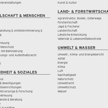
& Veranstaltungen
Kunst & Kultur
LAND- & FORSTWIRTSCH
LSCHAFT & MENSCHEN
Agrarstruktur, Boden, Güterwege
Forstwirtschaft
Jagd & Fischerei
andlung & Antidiskriminierung &
Landwirtschaft
g
Ländliche Entwicklung
Veterinär & Lebensmittelkontrolle
treuung
tenschutz
UMWELT & WASSER
 mit Behinderung
Umwelt-, Klima- und Energiebericht
sungs- und Aufenthaltsrecht
Abfall
Energie
z
Klima
Luft
DHEIT & SOZIALES
Nachhaltigkeit
rus
Naturschutz
& Bewilligungen
Umweltrecht
tseinrichtungen
Umweltschutz
itsvorsorge & Forschung
Wasser
Betreuung
ienste & Beratung
e
 & Kurplätze