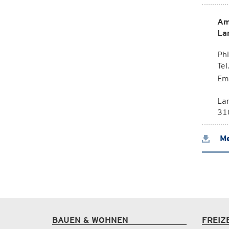
Am
La
Phi
Te
Em
La
310
Me
BAUEN & WOHNEN
FREIZ