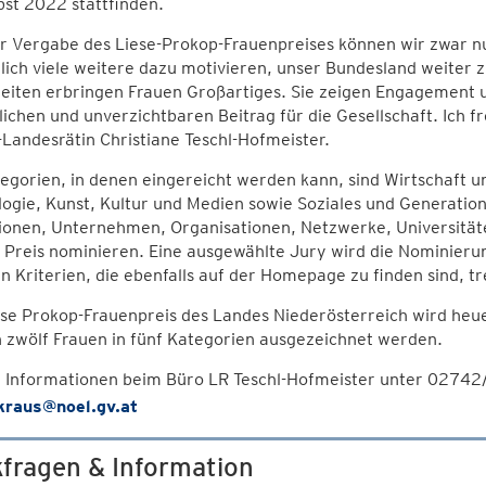
st 2022 stattfinden.
r Vergabe des Liese-Prokop-Frauenpreises können wir zwar nu
lich viele weitere dazu motivieren, unser Bundesland weiter z
eiten erbringen Frauen Großartiges. Sie zeigen Engagement u
ichen und unverzichtbaren Beitrag für die Gesellschaft. Ich f
Landesrätin Christiane Teschl-Hofmeister.
tegorien, in denen eingereicht werden kann, sind Wirtschaft
ogie, Kunst, Kultur und Medien sowie Soziales und Generatio
tionen, Unternehmen, Organisationen, Netzwerke, Universitä
 Preis nominieren. Eine ausgewählte Jury wird die Nominier
 Kriterien, die ebenfalls auf der Homepage zu finden sind, tr
ese Prokop-Frauenpreis des Landes Niederösterreich wird heu
 zwölf Frauen in fünf Kategorien ausgezeichnet werden.
 Informationen beim Büro LR Teschl-Hofmeister unter 02742
.kraus@noel.gv.at
fragen & Information