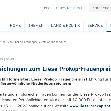
Suchefeld
NAVIGATION
JOBS
TOPICS IN ENGLISH
ÜBERSPRINGEN
HOME
THEMEN
LAND & POLITIK
SERVICE
zum Liese Prokop-Frauenpreis jetzt online möglich
22 | 09:43
eichungen zum Liese Prokop-Frauenpreis
chl-Hofmeister: Liese-Prokop-Frauenpreis ist Ehrung für 
ußergewöhnliche Niederösterreicherin
rte und erfolgreiche Frauen können für den Liese-Prokop-Fra
ichneten Persönlichkeiten wird der mit 10.000 Euro dotierte
s 15. Juli 2022 online auf der Website
www.liese-prokop-fra