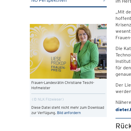
NÖ Perspektiven
im Herb
„Mit de
hoffent
Krisenz
wesentl
Frauen-
Die Ka
Technol
Institu
für den
genauen
Frauen-Landesrätin Christiane Teschl-
Der Li
Hofmeister
werden
© NLK Filzwieser
Nähere
Diese Datei steht nicht mehr zum Download
dieter
zur Verfügung.
Bild anfordern
Rück