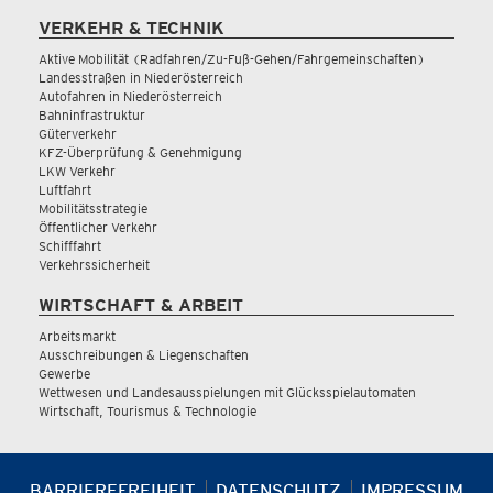
VERKEHR & TECHNIK
Aktive Mobilität (Radfahren/Zu-Fuß-Gehen/Fahrgemeinschaften)
Landesstraßen in Niederösterreich
Autofahren in Niederösterreich
Bahninfrastruktur
Güterverkehr
KFZ-Überprüfung & Genehmigung
LKW Verkehr
Luftfahrt
Mobilitätsstrategie
Öffentlicher Verkehr
Schifffahrt
Verkehrssicherheit
WIRTSCHAFT & ARBEIT
Arbeitsmarkt
Ausschreibungen & Liegenschaften
Gewerbe
Wettwesen und Landesausspielungen mit Glücksspielautomaten
Wirtschaft, Tourismus & Technologie
BARRIEREFREIHEIT
DATENSCHUTZ
IMPRESSUM