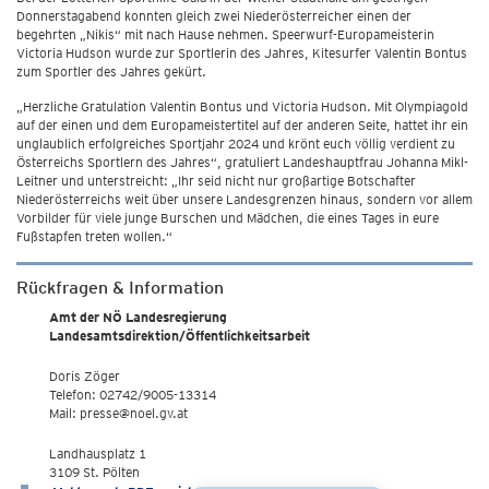
Donnerstagabend konnten gleich zwei Niederösterreicher einen der
begehrten „Nikis“ mit nach Hause nehmen. Speerwurf-Europameisterin
Victoria Hudson wurde zur Sportlerin des Jahres, Kitesurfer Valentin Bontus
zum Sportler des Jahres gekürt.
„Herzliche Gratulation Valentin Bontus und Victoria Hudson. Mit Olympiagold
auf der einen und dem Europameistertitel auf der anderen Seite, hattet ihr ein
unglaublich erfolgreiches Sportjahr 2024 und krönt euch völlig verdient zu
Österreichs Sportlern des Jahres“, gratuliert Landeshauptfrau Johanna Mikl-
Leitner und unterstreicht: „Ihr seid nicht nur großartige Botschafter
Niederösterreichs weit über unsere Landesgrenzen hinaus, sondern vor allem
Vorbilder für viele junge Burschen und Mädchen, die eines Tages in eure
Fußstapfen treten wollen.“
Rückfragen & Information
Amt der NÖ Landesregierung
Landesamtsdirektion/Öffentlichkeitsarbeit
Doris Zöger
Telefon: 02742/9005-13314
Mail: presse@noel.gv.at
Landhausplatz 1
3109 St. Pölten