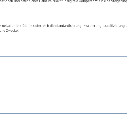
sationen und öffentlicher Hand im "Pakt für digitale Kompetenz" für eine Steigerun
ternet.at unterstützt in Österreich die Standardisierung, Evaluierung, Qualifizierung
iche Zwecke.