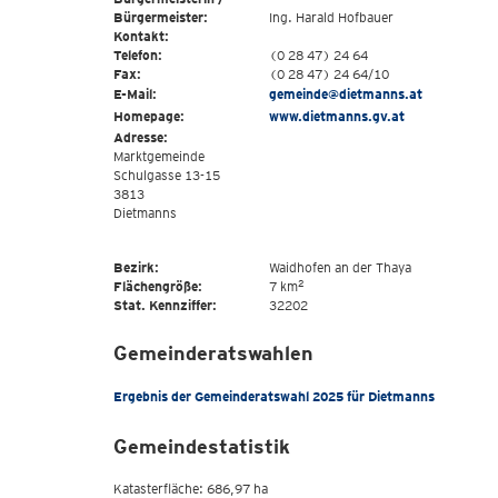
Bürgermeister:
Ing. Harald Hofbauer
Kontakt:
Telefon:
(0 28 47) 24 64
Fax:
(0 28 47) 24 64/10
E-Mail:
gemeinde@dietmanns.at
Homepage:
www.dietmanns.gv.at
Adresse:
Marktgemeinde
Schulgasse 13-15
3813
Dietmanns
Bezirk:
Waidhofen an der Thaya
2
Flächengröße:
7 km
Stat. Kennziffer:
32202
Gemeinderatswahlen
Ergebnis der Gemeinderatswahl 2025 für Dietmanns
Gemeindestatistik
Katasterfläche: 686,97 ha