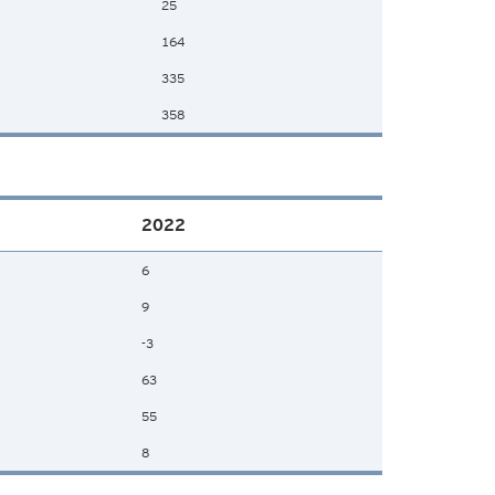
25
164
335
358
2022
6
9
-3
63
55
8