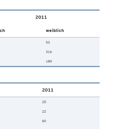
2011
ch
weiblich
53
316
189
2011
25
22
60