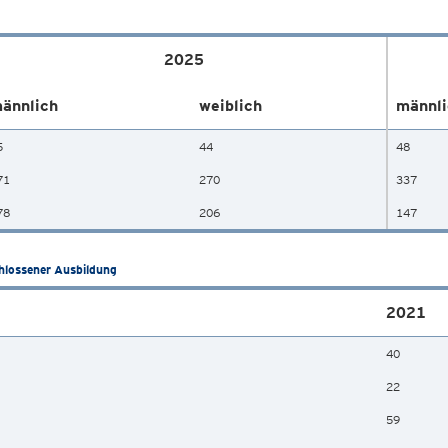
2025
ännlich
weiblich
männli
5
44
48
71
270
337
78
206
147
hlossener Ausbildung
2021
40
22
59