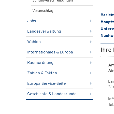
Schuldverschreibungen
Voranschlag
Berich
Jobs
Hauptt
Unterv
Landesverwaltung
Nachwe
Wahlen
Ihre
Internationales & Europa
Raumordnung
Am
Ab
Zahlen & Fakten
Lan
Europa Service-Seite
310
Geschichte & Landeskunde
E-M
Te