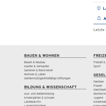
L
A
Letzte
BAUEN & WOHNEN
FREIZ
Bauen & Neubau
Freizeit 
Kaufen & Verkaufen
Sport
Sanieren & Renovieren
Wohnen & Leben
GESEL
Gemeinnützige/mildtätige Stiftungen
Familien
Frauen
BILDUNG & WISSENSCHAFT
Gleichbeh
Aus- und Weiterbildung
Monitorin
Kindergärten & Schulen
Jugend
Landesarchiv
Kinderbe
Landesbibliothek
Konsumen