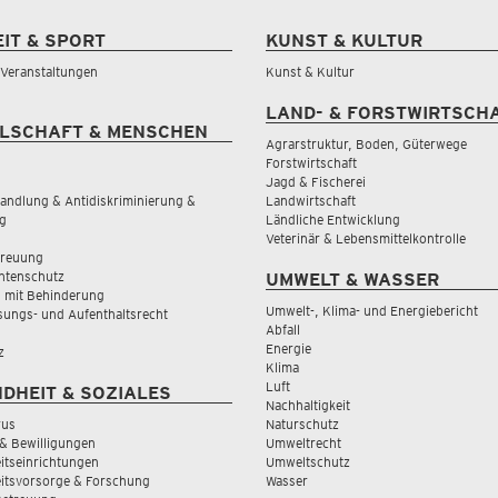
EIT & SPORT
KUNST & KULTUR
& Veranstaltungen
Kunst & Kultur
LAND- & FORSTWIRTSCH
LSCHAFT & MENSCHEN
Agrarstruktur, Boden, Güterwege
Forstwirtschaft
Jagd & Fischerei
andlung & Antidiskriminierung &
Landwirtschaft
g
Ländliche Entwicklung
Veterinär & Lebensmittelkontrolle
treuung
tenschutz
UMWELT & WASSER
 mit Behinderung
Umwelt-, Klima- und Energiebericht
sungs- und Aufenthaltsrecht
Abfall
Energie
z
Klima
Luft
DHEIT & SOZIALES
Nachhaltigkeit
rus
Naturschutz
& Bewilligungen
Umweltrecht
tseinrichtungen
Umweltschutz
itsvorsorge & Forschung
Wasser