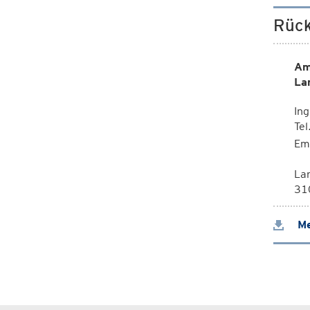
Rück
Am
La
Ing
Te
Em
La
310
Me