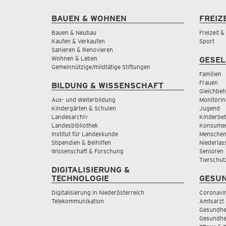
BAUEN & WOHNEN
FREIZ
Bauen & Neubau
Freizeit 
Kaufen & Verkaufen
Sport
Sanieren & Renovieren
Wohnen & Leben
GESEL
Gemeinnützige/mildtätige Stiftungen
Familien
Frauen
BILDUNG & WISSENSCHAFT
Gleichbeh
Aus- und Weiterbildung
Monitorin
Kindergärten & Schulen
Jugend
Landesarchiv
Kinderbe
Landesbibliothek
Konsumen
Institut für Landeskunde
Menschen
Stipendien & Beihilfen
Niederlas
Wissenschaft & Forschung
Senioren
Tierschut
DIGITALISIERUNG &
TECHNOLOGIE
GESUN
Digitalisierung in Niederösterreich
Coronavi
Telekommunikation
Amtsarzt 
Gesundhei
Gesundhe