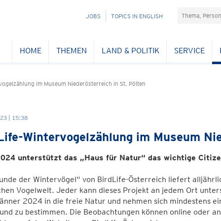
Suchefeld
NAVIGATION
JOBS
TOPICS IN ENGLISH
ÜBERSPRINGEN
HOME
THEMEN
LAND & POLITIK
SERVICE
vogelzählung im Museum Niederösterreich in St. Pölten
23 | 15:38
Life-Wintervogelzählung im Museum Nied
024 unterstützt das „Haus für Natur“ das wichtige Citiz
unde der Wintervögel“ von BirdLife-Österreich liefert alljährli
hen Vogelwelt. Jeder kann dieses Projekt an jedem Ort unters
Jänner 2024 in die freie Natur und nehmen sich mindestens e
 und zu bestimmen. Die Beobachtungen können online oder an