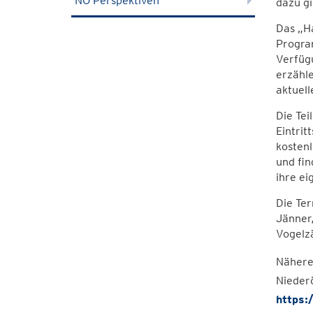
NÖ Perspektiven
dazu gi
Das „Ha
Progra
Verfüg
erzähle
aktuell
Die Te
Eintrit
kostenl
und fin
ihre ei
Die Ter
Jänner,
Vogelz
Nähere
Niederö
https: