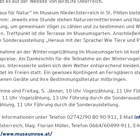
bt es auf der Website von BirdLife Österreich.
us für Natur“ im Museum Niederösterreich in St. Pölten biet
mm: Jeweils eine Stunde stehen Naturvermittlerinnen und Na
ung, um gemeinsam Vögel zu zählen und zu bestimmen und Wis
n. Treffpunkt ist die Terrasse im Museumsgarten. Anschließend
e Sonderausstellung „Heraus mit der Sprache! Wie Tiere und
ilnahme an der Wintervogelzählung im Museumsgarten ist kost
tspreise. Als Dankeschön für die Teilnahme an der Wintervoge
os. Interessierte sollen sich dem Wetter entsprechend kleide
det im Freien statt. Ein gewisses Kontingent an Ferngläsern s
genen Geräte und ihre Bestimmungsliteratur mitbringen.
mine sind Freitag, 5. Jänner, 10 Uhr Vogelzählung, 11 Uhr Fü
 11 Uhr Vogelzählung, 13 Uhr Führung durch die Sonderausste
ählung, 11 Uhr Führung durch die Sonderausstellung.
 Informationen unter Telefon 02742/90 80 90-911, E-Mail
in
sterreich, Mag. Florian Müller, Telefon 0664/60499-911, E-
//www.museumnoe.at/