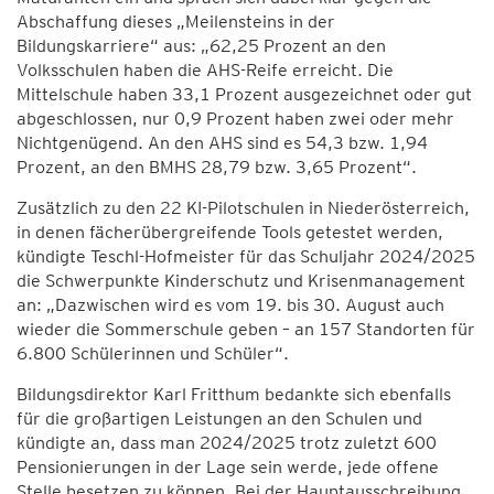
Abschaffung dieses „Meilensteins in der
Bildungskarriere“ aus: „62,25 Prozent an den
Volksschulen haben die AHS-Reife erreicht. Die
Mittelschule haben 33,1 Prozent ausgezeichnet oder gut
abgeschlossen, nur 0,9 Prozent haben zwei oder mehr
Nichtgenügend. An den AHS sind es 54,3 bzw. 1,94
Prozent, an den BMHS 28,79 bzw. 3,65 Prozent“.
Zusätzlich zu den 22 KI-Pilotschulen in Niederösterreich,
in denen fächerübergreifende Tools getestet werden,
kündigte Teschl-Hofmeister für das Schuljahr 2024/2025
die Schwerpunkte Kinderschutz und Krisenmanagement
an: „Dazwischen wird es vom 19. bis 30. August auch
wieder die Sommerschule geben – an 157 Standorten für
6.800 Schülerinnen und Schüler“.
Bildungsdirektor Karl Fritthum bedankte sich ebenfalls
für die großartigen Leistungen an den Schulen und
kündigte an, dass man 2024/2025 trotz zuletzt 600
Pensionierungen in der Lage sein werde, jede offene
Stelle besetzen zu können. Bei der Hauptausschreibung