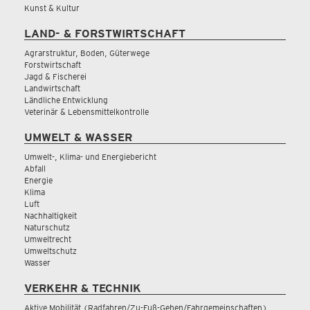
Kunst & Kultur
LAND- & FORSTWIRTSCHAFT
Agrarstruktur, Boden, Güterwege
Forstwirtschaft
Jagd & Fischerei
Landwirtschaft
Ländliche Entwicklung
Veterinär & Lebensmittelkontrolle
UMWELT & WASSER
Umwelt-, Klima- und Energiebericht
Abfall
Energie
Klima
Luft
Nachhaltigkeit
Naturschutz
Umweltrecht
Umweltschutz
Wasser
VERKEHR & TECHNIK
Aktive Mobilität (Radfahren/Zu-Fuß-Gehen/Fahrgemeinschaften)