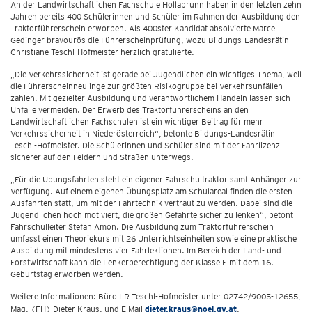
An der Landwirtschaftlichen Fachschule Hollabrunn haben in den letzten zehn
Jahren bereits 400 Schülerinnen und Schüler im Rahmen der Ausbildung den
Traktorführerschein erworben. Als 400ster Kandidat absolvierte Marcel
Gedinger bravourös die Führerscheinprüfung, wozu Bildungs-Landesrätin
Christiane Teschl-Hofmeister herzlich gratulierte.
„Die Verkehrssicherheit ist gerade bei Jugendlichen ein wichtiges Thema, weil
die Führerscheinneulinge zur größten Risikogruppe bei Verkehrsunfällen
zählen. Mit gezielter Ausbildung und verantwortlichem Handeln lassen sich
Unfälle vermeiden. Der Erwerb des Traktorführerscheins an den
Landwirtschaftlichen Fachschulen ist ein wichtiger Beitrag für mehr
Verkehrssicherheit in Niederösterreich“, betonte Bildungs-Landesrätin
Teschl-Hofmeister. Die Schülerinnen und Schüler sind mit der Fahrlizenz
sicherer auf den Feldern und Straßen unterwegs.
„Für die Übungsfahrten steht ein eigener Fahrschultraktor samt Anhänger zur
Verfügung. Auf einem eigenen Übungsplatz am Schulareal finden die ersten
Ausfahrten statt, um mit der Fahrtechnik vertraut zu werden. Dabei sind die
Jugendlichen hoch motiviert, die großen Gefährte sicher zu lenken“, betont
Fahrschulleiter Stefan Amon. Die Ausbildung zum Traktorführerschein
umfasst einen Theoriekurs mit 26 Unterrichtseinheiten sowie eine praktische
Ausbildung mit mindestens vier Fahrlektionen. Im Bereich der Land- und
Forstwirtschaft kann die Lenkerberechtigung der Klasse F mit dem 16.
Geburtstag erworben werden.
Weitere Informationen: Büro LR Teschl-Hofmeister unter 02742/9005-12655,
Mag. (FH) Dieter Kraus, und E-Mail
dieter.kraus@noel.gv.at
.