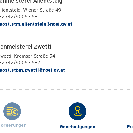
enmeisterei Allentsteig
lentsteig, Wiener Straße 49
432742/9005 - 6811
post.stm.allentsteig@noel.gv.at
enmeisterei Zwettl
wettl, Kremser Straße 54
432742/9005 - 6821
post.stbm.zwettl@noel.gv.at
Förderungen
Genehmigungen
Pu