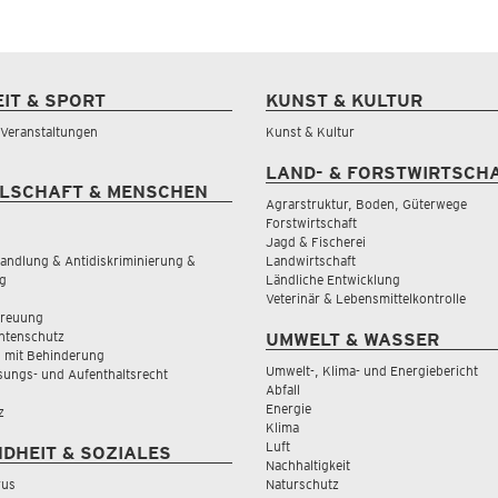
EIT & SPORT
KUNST & KULTUR
& Veranstaltungen
Kunst & Kultur
LAND- & FORSTWIRTSCH
LSCHAFT & MENSCHEN
Agrarstruktur, Boden, Güterwege
Forstwirtschaft
Jagd & Fischerei
andlung & Antidiskriminierung &
Landwirtschaft
g
Ländliche Entwicklung
Veterinär & Lebensmittelkontrolle
treuung
tenschutz
UMWELT & WASSER
 mit Behinderung
Umwelt-, Klima- und Energiebericht
sungs- und Aufenthaltsrecht
Abfall
Energie
z
Klima
Luft
DHEIT & SOZIALES
Nachhaltigkeit
rus
Naturschutz