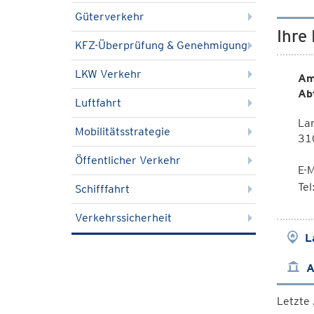
Güterverkehr
Ihre
KFZ-Überprüfung & Genehmigung
LKW Verkehr
Am
Ab
Luftfahrt
La
Mobilitätsstrategie
310
Öffentlicher Verkehr
E-M
Te
Schifffahrt
Verkehrssicherheit
L
A
Letzte