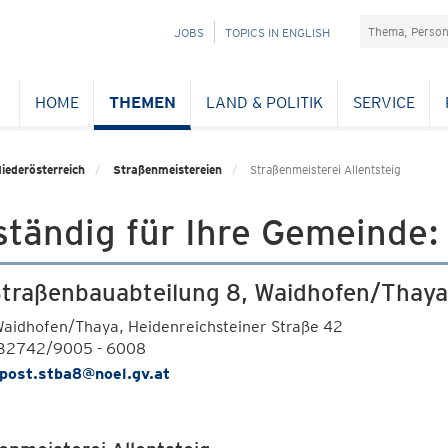
Suchefeld
NAVIGATION
JOBS
TOPICS IN ENGLISH
ÜBERSPRINGEN
HOME
THEMEN
LAND & POLITIK
SERVICE
iederösterreich
Straßenmeistereien
Straßenmeisterei Allentsteig
tändig für Ihre Gemeinde:
traßenbauabteilung 8, Waidhofen/Thaya
aidhofen/Thaya, Heidenreichsteiner Straße 42
432742/9005 - 6008
post.stba8@noel.gv.at