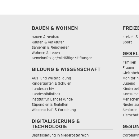
BAUEN & WOHNEN
FREIZ
Bauen & Neubau
Freizeit 
Kaufen & Verkaufen
Sport
Sanieren & Renovieren
Wohnen & Leben
GESEL
Gemeinnützige/mildtätige Stiftungen
Familien
Frauen
BILDUNG & WISSENSCHAFT
Gleichbeh
Aus- und Weiterbildung
Monitorin
Kindergärten & Schulen
Jugend
Landesarchiv
Kinderbe
Landesbibliothek
Konsumen
Institut für Landeskunde
Menschen
Stipendien & Beihilfen
Niederlas
Wissenschaft & Forschung
Senioren
Tierschut
DIGITALISIERUNG &
TECHNOLOGIE
GESUN
Digitalisierung in Niederösterreich
Coronavi