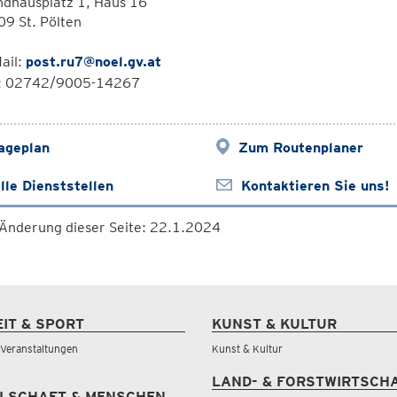
ndhausplatz 1, Haus 16
9 St. Pölten
ail:
post.ru7@noel.gv.at
l: 02742/9005-14267
ageplan
Zum Routenplaner
lle Dienststellen
Kontaktieren Sie uns!
 Änderung dieser Seite: 22.1.2024
EIT & SPORT
KUNST & KULTUR
& Veranstaltungen
Kunst & Kultur
LAND- & FORSTWIRTSCH
LSCHAFT & MENSCHEN