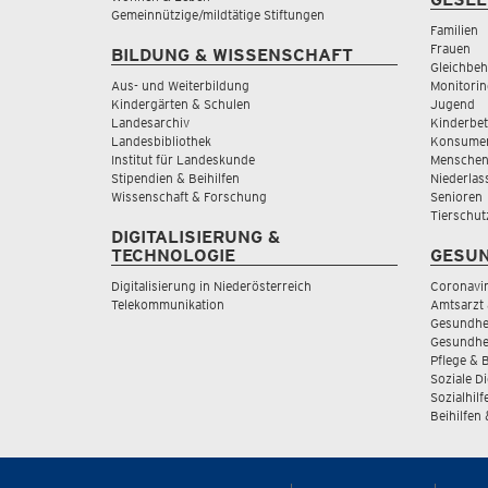
Gemeinnützige/mildtätige Stiftungen
Familien
Frauen
BILDUNG & WISSENSCHAFT
Gleichbeh
Aus- und Weiterbildung
Monitorin
Kindergärten & Schulen
Jugend
Landesarchiv
Kinderbe
Landesbibliothek
Konsumen
Institut für Landeskunde
Menschen
Stipendien & Beihilfen
Niederlas
Wissenschaft & Forschung
Senioren
Tierschut
DIGITALISIERUNG &
TECHNOLOGIE
GESUN
Digitalisierung in Niederösterreich
Coronavi
Telekommunikation
Amtsarzt 
Gesundhei
Gesundhe
Pflege & 
Soziale D
Sozialhilf
Beihilfen