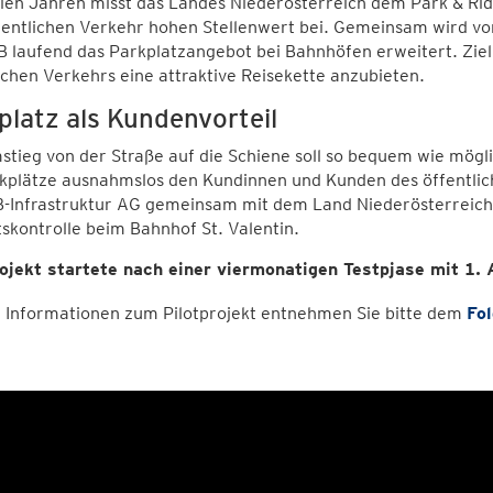
elen Jahren misst das Landes Niederösterreich dem Park & Ri
fentlichen Verkehr hohen Stellenwert bei. Gemeinsam wird v
 laufend das Parkplatzangebot bei Bahnhöfen erweitert. Ziel
ichen Verkehrs eine attraktive Reisekette anzubieten.
platz als Kundenvorteil
tieg von der Straße auf die Schiene soll so bequem wie mögli
kplätze ausnahmslos den Kundinnen und Kunden des öffentlich
-Infrastruktur AG gemeinsam mit dem Land Niederösterreich 
skontrolle beim Bahnhof St. Valentin.
ojekt startete nach einer viermonatigen Testpjase mit 1. 
 Informationen zum Pilotprojekt entnehmen Sie bitte dem
Fol