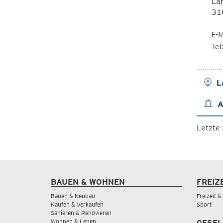
La
310
E-M
Te
L
A
Letzte
BAUEN & WOHNEN
FREIZ
Bauen & Neubau
Freizeit 
Kaufen & Verkaufen
Sport
Sanieren & Renovieren
Wohnen & Leben
GESEL