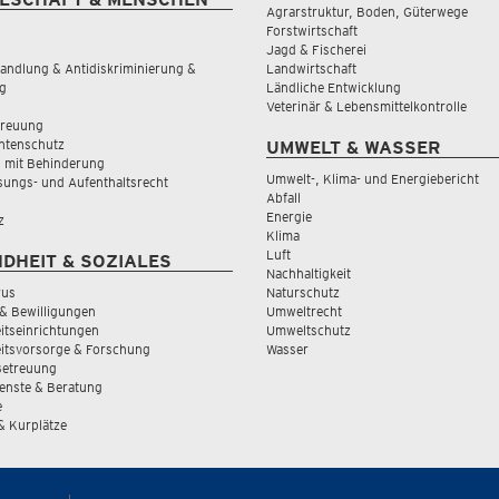
Agrarstruktur, Boden, Güterwege
Forstwirtschaft
Jagd & Fischerei
andlung & Antidiskriminierung &
Landwirtschaft
g
Ländliche Entwicklung
Veterinär & Lebensmittelkontrolle
treuung
tenschutz
UMWELT & WASSER
 mit Behinderung
Umwelt-, Klima- und Energiebericht
sungs- und Aufenthaltsrecht
Abfall
Energie
z
Klima
Luft
DHEIT & SOZIALES
Nachhaltigkeit
rus
Naturschutz
& Bewilligungen
Umweltrecht
tseinrichtungen
Umweltschutz
itsvorsorge & Forschung
Wasser
Betreuung
ienste & Beratung
e
 & Kurplätze