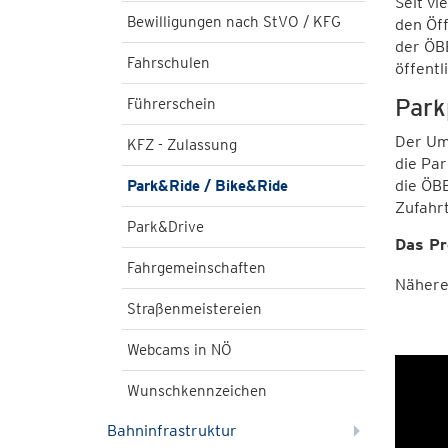
Seit vi
Bewilligungen nach StVO / KFG
den Öf
der ÖBB
Fahrschulen
öffentl
Park
Führerschein
Der Ums
KFZ - Zulassung
die Par
die ÖBB
Park&Ride / Bike&Ride
Zufahrt
Park&Drive
Das Pr
Fahrgemeinschaften
Nähere
Straßenmeistereien
Webcams in NÖ
Wunschkennzeichen
Bahninfrastruktur