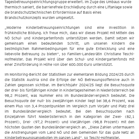
Tagesbetreuungseinrichtungsgruppe erweitert. Im Zuge des Umbaus wurde
thermisch saniert, die barrierefreie Erschließung durch eine Liftanlage sowie
die brandschutztechnischen Erfordernisse auf Basis eines
Brandschutzkonzepts wurden umgesetzt.
„Moderne Kinderbetreuungseinrichtungen sind eine Investition in
frühkindliche Bildung. Ich freue mich, dass wir dieses Projekt mit Mitteln des
NÖ Schul- und Kindergartenfonds unterstützen werden. Damit setzen wir
gemeinsam einen bedeutenden Schritt, um unseren Kindern die
bestmöglichen Rahmenbedingungen für eine gute Entwicklung und eine
liebevolle Betreuung zu bieten“, so Familien-Landesrätin Christiane Teschl-
Hofmeister. Das Projekt wird über den Schul- und Kindergartenfonds mit
einer Zinsförderung in Höhe von über 600.000 Euro unterstützt.
Im Monitoring-Bericht der Statistiken zur elementaren Bildung 2024/25 durch
die Statistik Austria sind die Erfolge der NÖ Betreuungsoffensive auch in
Zahlen gegossen sichtbar. Im Berichtsjahr 2024/25 liegt die Besuchsquote
der drei- bis fünfjährigen Kinder in Kindertagesheimen in Niederösterreich bei
98,2 Prozent, was Nummer eins im Bundesländervergleich bedeutet. Die
Besuchsquote der null- bis zweijährigen Kinder liegt bei 38,6 Prozent, was
einem Plus von 3,4 Prozentpunkten im Vergleich zum Vorjahr und Platz drei
im Bundesländervergleich bedeutet. Bei den Besuchsquoten nach
Einzeljahren führt Niederösterreich in den Kategorien der Zwei- (82,1
Prozent), Drei- (97,2 Prozent) und Vierjährigen (98,8 Prozent) mit den
höchsten Quoten den Bundesländervergleich an. „Diese Zahlen untermauern
die Anstrengungen vom Land NÖ und den Gemeinden für das gute Netz an
Kinderbetreuungsangeboten im ganzen Land“, so Teschl-Hofmeister.