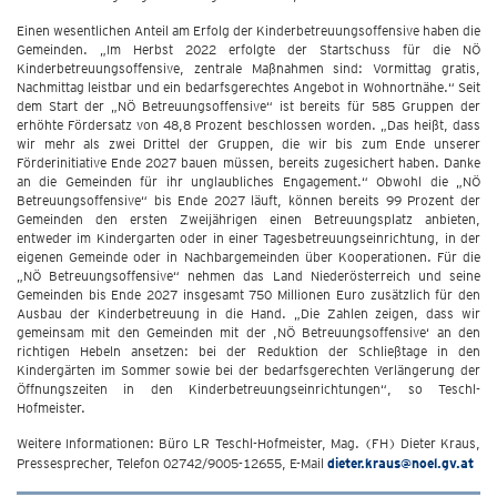
Einen wesentlichen Anteil am Erfolg der Kinderbetreuungsoffensive haben die
Gemeinden. „Im Herbst 2022 erfolgte der Startschuss für die NÖ
Kinderbetreuungsoffensive, zentrale Maßnahmen sind: Vormittag gratis,
Nachmittag leistbar und ein bedarfsgerechtes Angebot in Wohnortnähe.“ Seit
dem Start der „NÖ Betreuungsoffensive“ ist bereits für 585 Gruppen der
erhöhte Fördersatz von 48,8 Prozent beschlossen worden. „Das heißt, dass
wir mehr als zwei Drittel der Gruppen, die wir bis zum Ende unserer
Förderinitiative Ende 2027 bauen müssen, bereits zugesichert haben. Danke
an die Gemeinden für ihr unglaubliches Engagement.“ Obwohl die „NÖ
Betreuungsoffensive“ bis Ende 2027 läuft, können bereits 99 Prozent der
Gemeinden den ersten Zweijährigen einen Betreuungsplatz anbieten,
entweder im Kindergarten oder in einer Tagesbetreuungseinrichtung, in der
eigenen Gemeinde oder in Nachbargemeinden über Kooperationen. Für die
„NÖ Betreuungsoffensive“ nehmen das Land Niederösterreich und seine
Gemeinden bis Ende 2027 insgesamt 750 Millionen Euro zusätzlich für den
Ausbau der Kinderbetreuung in die Hand. „Die Zahlen zeigen, dass wir
gemeinsam mit den Gemeinden mit der ,NÖ Betreuungsoffensive‘ an den
richtigen Hebeln ansetzen: bei der Reduktion der Schließtage in den
Kindergärten im Sommer sowie bei der bedarfsgerechten Verlängerung der
Öffnungszeiten in den Kinderbetreuungseinrichtungen“, so Teschl-
Hofmeister.
Weitere Informationen: Büro LR Teschl-Hofmeister, Mag. (FH) Dieter Kraus,
Pressesprecher, Telefon 02742/9005-12655, E-Mail
dieter.kraus@noel.gv.at