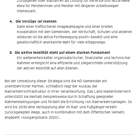
Zufußgehen oder Radfahren als Lösung für die erste und letzte Meile
etwa für Pendlerinnen und Pendler mit längeren Arbeitswegen
interessant.
Die Vorzüge (er)kennen
Dank einer treffsicheren Imagekampagne und einer breiten
Kooperation mit den Gemeinden, der Wirtschaft, Schulen und anderen
Akteuren ist die aktive Fortbewegung positiv besetzt und eine
gesellschaftlich anerkannte Wahl für viele Alltagswege.
Die Aktive Mobilität steht auf einem starken Fundament
Ein weiterentwickelter organisatorischer, ﬁnanzieller und technischer
Rahmen ermöglicht eine efﬁziente und zielgerichtete Unterstützung
der aktiven Mobilität auf allen Ebenen.
Bei der Umsetzung dieser Strategie sind die NÖ Gemeinden ein
unentbehrlicher Partner, schließlich liegt der Ausbau der
Radverkehrsinfrastruktur in ihrer Verantwortung. Das Land Niederösterreich
unterstützt sie deshalb beispielsweise durch Schaffung geeigneter
Rahmenbedingungen und fördert die Errichtung von Radverkehrsanlagen. So
wird bis 2030 eine Verdopplung aller im Rad- und Fußgängerverkehr
zurückgelegten Wege, auch in Kombination mit dem Öffentlichen Verkehr,
angepeilt (Ausgangsbasis 2020).