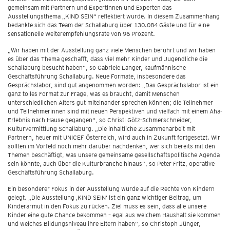
gemeinsam mit Partnern und Expertinnen und Experten das
Ausstellungsthema „KIND SEIN“ reflektiert wurde. In diesem Zusammenhang
bedankte sich das Team der Schallaburg über 130.084 Gäste und für eine
sensationelle Weiterempfehlungsrate von 96 Prozent.
„Wir haben mit der Ausstellung ganz viele Menschen berührt und wir haben
es über das Thema geschafft, dass viel mehr Kinder und Jugendliche die
Schallaburg besucht haben“, so Gabriele Langer, kaufmännische
Geschäftsführung Schallaburg. Neue Formate, insbesondere das
Gesprächslabor, sind gut angenommen worden: „Das Gesprächslabor ist ein
ganz tolles Format zur Frage, was es braucht, damit Menschen
unterschiedlichen Alters gut miteinander sprechen können; die Teilnehmer
und Teilnehmerinnen sind mit neuen Perspektiven und vielfach mit einem Aha-
Erlebnis nach Hause gegangen“, so Christl Götz-Schmerschneider,
Kulturvermittlung Schallaburg. „Die inhaltliche Zusammenarbeit mit
Partnern, heuer mit UNICEF Österreich, wird auch in Zukunft fortgesetzt. Wir
sollten im Vorfeld noch mehr darüber nachdenken, wer sich bereits mit den
Themen beschäftigt, was unsere gemeinsame gesellschaftspolitische Agenda
sein könnte, auch über die Kulturbranche hinaus“, so Peter Fritz, operative
Geschäftsführung Schallaburg.
Ein besonderer Fokus in der Ausstellung wurde auf die Rechte von Kindern
gelegt. „Die Ausstellung ‚KIND SEIN‘ ist ein ganz wichtiger Beitrag, um
Kinderarmut in den Fokus zu rücken. Ziel muss es sein, dass alle unsere
Kinder eine gute Chance bekommen – egal aus welchem Haushalt sie kommen
und welches Bildungsniveau ihre Eltern haben“, so Christoph Jünger,