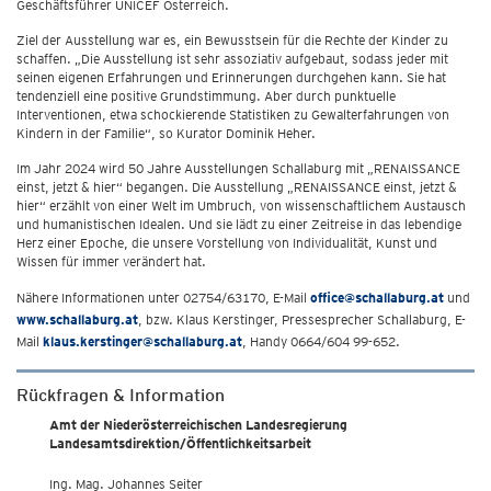
Geschäftsführer UNICEF Österreich.
Ziel der Ausstellung war es, ein Bewusstsein für die Rechte der Kinder zu
schaffen. „Die Ausstellung ist sehr assoziativ aufgebaut, sodass jeder mit
seinen eigenen Erfahrungen und Erinnerungen durchgehen kann. Sie hat
tendenziell eine positive Grundstimmung. Aber durch punktuelle
Interventionen, etwa schockierende Statistiken zu Gewalterfahrungen von
Kindern in der Familie“, so Kurator Dominik Heher.
Im Jahr 2024 wird 50 Jahre Ausstellungen Schallaburg mit „RENAISSANCE
einst, jetzt & hier“ begangen. Die Ausstellung „RENAISSANCE einst, jetzt &
hier“ erzählt von einer Welt im Umbruch, von wissenschaftlichem Austausch
und humanistischen Idealen. Und sie lädt zu einer Zeitreise in das lebendige
Herz einer Epoche, die unsere Vorstellung von Individualität, Kunst und
Wissen für immer verändert hat.
Nähere Informationen unter 02754/63170, E-Mail
office@schallaburg.at
und
www.schallaburg.at
, bzw. Klaus Kerstinger, Pressesprecher Schallaburg, E-
Mail
klaus.kerstinger@schallaburg.at
, Handy 0664/604 99-652.
Rückfragen & Information
Amt der Niederösterreichischen Landesregierung
Landesamtsdirektion/Öffentlichkeitsarbeit
Ing. Mag. Johannes Seiter