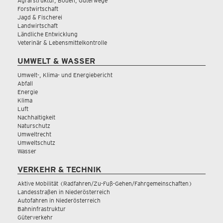
Agrarstruktur, Boden, Güterwege
Forstwirtschaft
Jagd & Fischerei
Landwirtschaft
Ländliche Entwicklung
Veterinär & Lebensmittelkontrolle
UMWELT & WASSER
Umwelt-, Klima- und Energiebericht
Abfall
Energie
Klima
Luft
Nachhaltigkeit
Naturschutz
Umweltrecht
Umweltschutz
Wasser
VERKEHR & TECHNIK
Aktive Mobilität (Radfahren/Zu-Fuß-Gehen/Fahrgemeinschaften)
Landesstraßen in Niederösterreich
Autofahren in Niederösterreich
Bahninfrastruktur
Güterverkehr